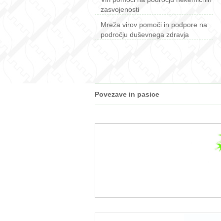
zasvojenosti
Mreža virov pomoči in podpore na
področju duševnega zdravja
Povezave in pasice