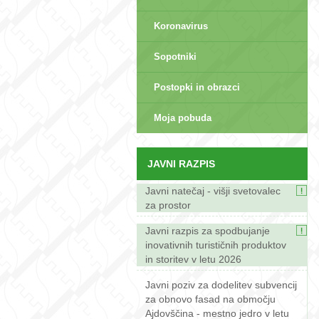
Koronavirus
Sopotniki
Postopki in obrazci
sep>
Moja pobuda
JAVNI RAZPIS
Javni natečaj - višji svetovalec
za prostor
Javni razpis za spodbujanje
inovativnih turističnih produktov
in storitev v letu 2026
Javni poziv za dodelitev subvencij
za obnovo fasad na območju
Ajdovščina - mestno jedro v letu