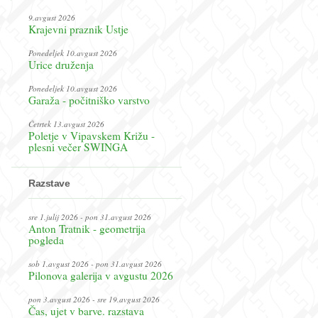
9.avgust 2026
Krajevni praznik Ustje
Ponedeljek 10.avgust 2026
Urice druženja
Ponedeljek 10.avgust 2026
Garaža - počitniško varstvo
Četrtek 13.avgust 2026
Poletje v Vipavskem Križu -
plesni večer SWINGA
Razstave
sre 1.julij 2026 - pon 31.avgust 2026
Anton Tratnik - geometrija
pogleda
sob 1.avgust 2026 - pon 31.avgust 2026
Pilonova galerija v avgustu 2026
pon 3.avgust 2026 - sre 19.avgust 2026
Čas, ujet v barve. razstava