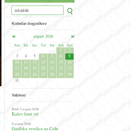
Koledar dogodkov
avgust 2026
Pon
Tor
Sre
Čet
Pet
Sob
Ned
1
2
3
4
5
6
7
8
9
10
11
12
13
14
15
16
17
18
19
20
21
22
23
24
25
26
27
28
29
30
31
Vabimo
Petek 7.avgust 2026
Kašev letni vrt
9.avgust 2026
Gasilska veselica na Colu