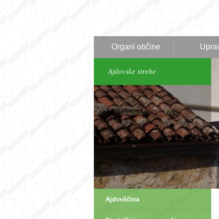
Organi občine
Upra
Ajdovske strehe
Ajdovščina