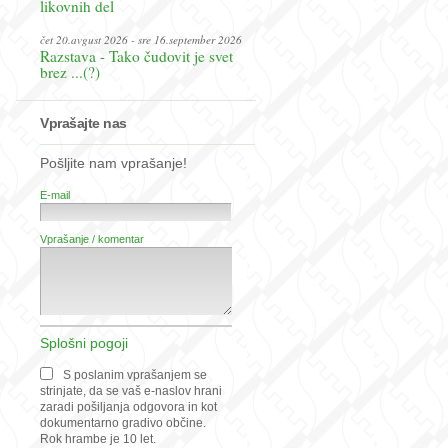
likovnih del
čet 20.avgust 2026 - sre 16.september 2026
Razstava - Tako čudovit je svet
brez ...(?)
Vprašajte nas
Pošljite nam vprašanje!
E-mail
Vprašanje / komentar
Splošni pogoji
S poslanim vprašanjem se
strinjate, da se vaš e-naslov hrani
zaradi pošiljanja odgovora in kot
dokumentarno gradivo občine.
Rok hrambe je 10 let.