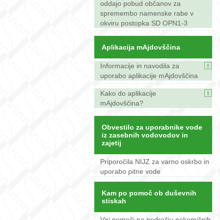
oddajo pobud občanov za
spremembo namenske rabe v
okviru postopka SD OPN1-3
Aplikacija mAjdovščina
Informacije in navodila za
uporabo aplikacije mAjdovščina
Kako do aplikacije
mAjdovščina?
Obvestilo za uporabnike vode
iz zasebnih vodovodov in
zajetij
Priporočila NIJZ za varno oskrbo in
uporabo pitne vode
Kam po pomoč ob duševnih
stiskah
Viri pomoči na področju nekemičnih