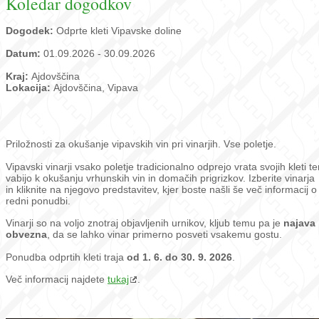
Koledar dogodkov
Dogodek:
Odprte kleti Vipavske doline
Datum:
01.09.2026 - 30.09.2026
Kraj:
Ajdovščina
Lokacija:
Ajdovščina, Vipava
Priložnosti za okušanje vipavskih vin pri vinarjih. Vse poletje.
Vipavski vinarji vsako poletje tradicionalno odprejo vrata svojih kleti te
vabijo k okušanju vrhunskih vin in domačih prigrizkov. Izberite vinarja
in kliknite na njegovo predstavitev, kjer boste našli še več informacij o
redni ponudbi.
Vinarji so na voljo znotraj objavljenih urnikov, kljub temu pa je
najava
obvezna
, da se lahko vinar primerno posveti vsakemu gostu.
Ponudba odprtih kleti traja
od 1. 6. do 30. 9. 2026
.
Več informacij najdete
tukaj
.