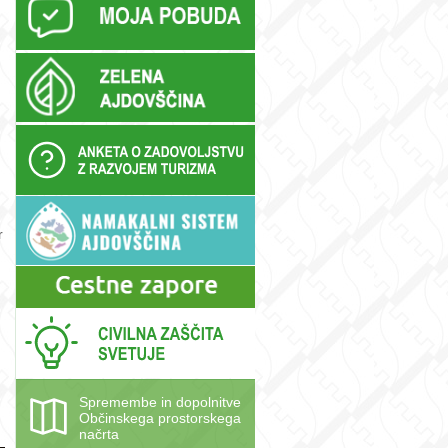
r
Spremembe in dopolnitve
Občinskega prostorskega
načrta