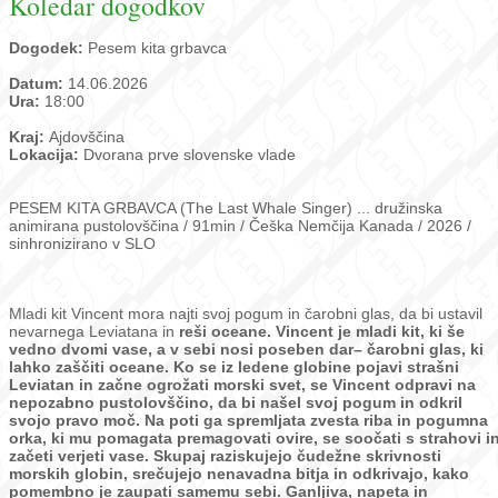
Koledar dogodkov
Dogodek:
Pesem kita grbavca
Datum:
14.06.2026
Ura:
18:00
Kraj:
Ajdovščina
Lokacija:
Dvorana prve slovenske vlade
PESEM KITA GRBAVCA (The Last Whale Singer) ... družinska
animirana pustolovščina / 91min / Češka Nemčija Kanada / 2026 /
sinhronizirano v SLO
Mladi kit Vincent mora najti svoj pogum in čarobni glas, da bi ustavil
nevarnega Leviatana in
reši oceane.
Vincent je mladi kit, ki še
vedno dvomi vase, a v sebi nosi poseben dar– čarobni glas, ki
lahko zaščiti oceane. Ko se iz ledene globine pojavi strašni
Leviatan in začne ogrožati morski
svet, se Vincent odpravi na
nepozabno pustolovščino, da bi našel svoj pogum in odkril
svojo
pravo moč. Na poti ga spremljata zvesta riba in pogumna
orka, ki mu pomagata
premagovati ovire, se soočati s strahovi i
začeti verjeti vase. Skupaj raziskujejo čudežne
skrivnosti
morskih globin, srečujejo nenavadna bitja in odkrivajo, kako
pomembno je
zaupati samemu sebi. Ganljiva, napeta in