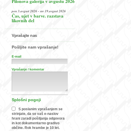
Pilonova galerija v avgustu 2026
pon 3.avgust 2026 - sre 19.avgust 2026
Čas, ujet v barve. razstava
likovnih del
Vprašajte nas
Pošljite nam vprašanje!
E-mail
Vprašanje / komentar
Splošni pogoji
S poslanim vprašanjem se
strinjate, da se vaš e-naslov
hrani zaradi pošiljanja odgovora
in kot dokumentarno gradivo
občine. Rok hrambe je 10 let.