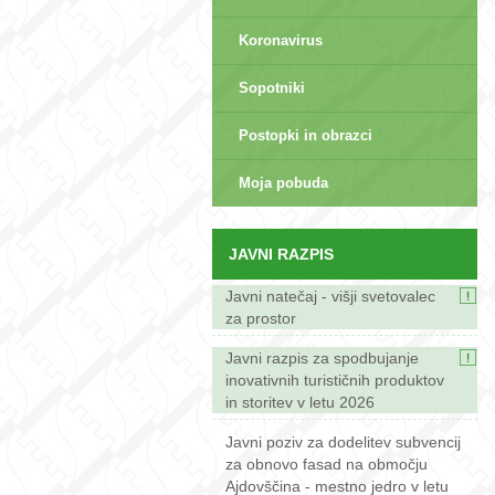
Koronavirus
Sopotniki
Postopki in obrazci
sep>
Moja pobuda
JAVNI RAZPIS
Javni natečaj - višji svetovalec
za prostor
Javni razpis za spodbujanje
inovativnih turističnih produktov
in storitev v letu 2026
Javni poziv za dodelitev subvencij
za obnovo fasad na območju
Ajdovščina - mestno jedro v letu