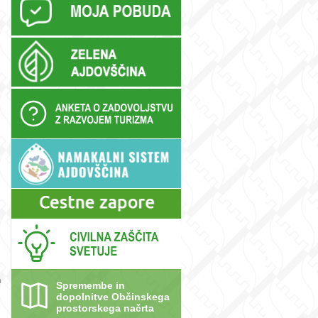
n
Spremembe in
dopolnitve Občinskega
prostorskega načrta