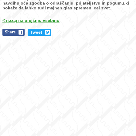
navdihujoča zgodba o odraščanju, prijateljstvu in
pogumu,ki
pokaže,da lahko tudi majhen glas spremeni cel svet.
< nazaj na prejšnjo vsebino
Share
Tweet