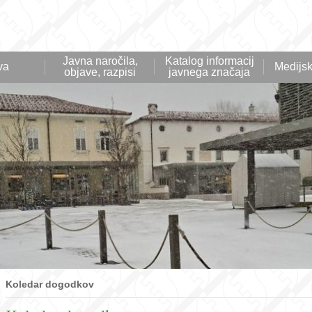
Javna naročila,
Katalog informacij
va
Medijsk
objave, razpisi
javnega značaja
Koledar dogodkov