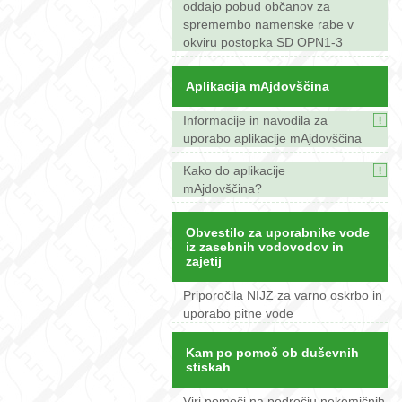
oddajo pobud občanov za
spremembo namenske rabe v
okviru postopka SD OPN1-3
Aplikacija mAjdovščina
Informacije in navodila za
uporabo aplikacije mAjdovščina
Kako do aplikacije
mAjdovščina?
Obvestilo za uporabnike vode
iz zasebnih vodovodov in
zajetij
Priporočila NIJZ za varno oskrbo in
uporabo pitne vode
Kam po pomoč ob duševnih
stiskah
Viri pomoči na področju nekemičnih