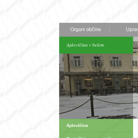
Organi občine
Upra
Ajdovščina v belem.
Ajdovščina