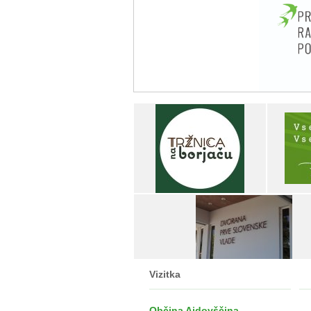
Vizitka
Občina Ajdovščina