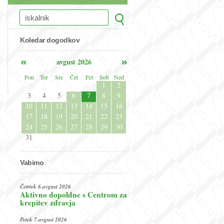
Koledar dogodkov
avgust 2026
Pon
Tor
Sre
Čet
Pet
Sob
Ned
1
2
3
4
5
6
7
8
9
10
11
12
13
14
15
16
17
18
19
20
21
22
23
24
25
26
27
28
29
30
31
Vabimo
Četrtek 6.avgust 2026
Aktivno dopoldne s Centrom za
krepitev zdravja
Petek 7.avgust 2026