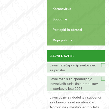
Koronavirus
Sopotniki
Postopki in obrazci
sep>
Moja pobuda
JAVNI RAZPIS
Javni natečaj - višji svetovalec
za prostor
Javni razpis za spodbujanje
inovativnih turističnih produktov
in storitev v letu 2026
Javni poziv za dodelitev subvencij
za obnovo fasad na območju
Ajdovščina - mestno jedro v letu