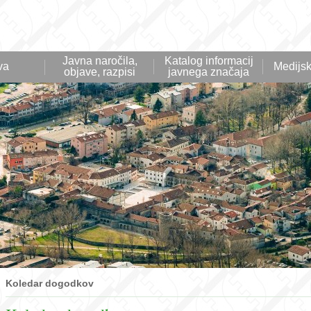
Javna naročila,
Katalog informacij
va
Medijsk
objave, razpisi
javnega značaja
Koledar dogodkov