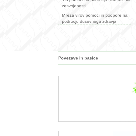
zasvojenosti
Mreža virov pomoči in podpore na
področju duševnega zdravja
Povezave in pasice