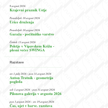
9.avgust 2026
Krajevni praznik Ustje
Ponedeljek 10.avgust 2026
Urice druženja
Ponedeljek 10.avgust 2026
Garaža - počitniško varstvo
Četrtek 13.avgust 2026
Poletje v Vipavskem Križu -
plesni večer SWINGA
Razstave
sre 1.julij 2026 - pon 31.avgust 2026
Anton Tratnik - geometrija
pogleda
sob 1.avgust 2026 - pon 31.avgust 2026
Pilonova galerija v avgustu 2026
pon 3.avgust 2026 - sre 19.avgust 2026
Čas, ujet v barve. razstava