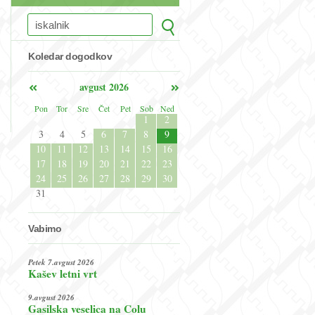
Koledar dogodkov
avgust 2026
Pon
Tor
Sre
Čet
Pet
Sob
Ned
1
2
3
4
5
6
7
8
9
10
11
12
13
14
15
16
17
18
19
20
21
22
23
24
25
26
27
28
29
30
31
Vabimo
Petek 7.avgust 2026
Kašev letni vrt
9.avgust 2026
Gasilska veselica na Colu