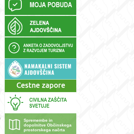
n
Spremembe in
dopolnitve Občinskega
prostorskega načrta