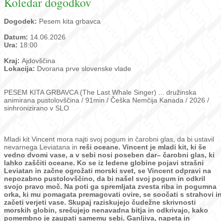
Koledar dogodkov
Dogodek:
Pesem kita grbavca
Datum:
14.06.2026
Ura:
18:00
Kraj:
Ajdovščina
Lokacija:
Dvorana prve slovenske vlade
PESEM KITA GRBAVCA (The Last Whale Singer) ... družinska
animirana pustolovščina / 91min / Češka Nemčija Kanada / 2026 /
sinhronizirano v SLO
Mladi kit Vincent mora najti svoj pogum in čarobni glas, da bi ustavil
nevarnega Leviatana in
reši oceane.
Vincent je mladi kit, ki še
vedno dvomi vase, a v sebi nosi poseben dar– čarobni glas, ki
lahko zaščiti oceane. Ko se iz ledene globine pojavi strašni
Leviatan in začne ogrožati morski
svet, se Vincent odpravi na
nepozabno pustolovščino, da bi našel svoj pogum in odkril
svojo
pravo moč. Na poti ga spremljata zvesta riba in pogumna
orka, ki mu pomagata
premagovati ovire, se soočati s strahovi i
začeti verjeti vase. Skupaj raziskujejo čudežne
skrivnosti
morskih globin, srečujejo nenavadna bitja in odkrivajo, kako
pomembno je
zaupati samemu sebi. Ganljiva, napeta in