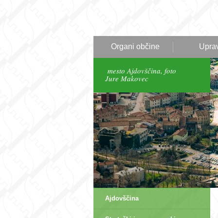
Organi občine
Upra
mesto Ajdovščina, foto
Jure Makovec
Ajdovščina