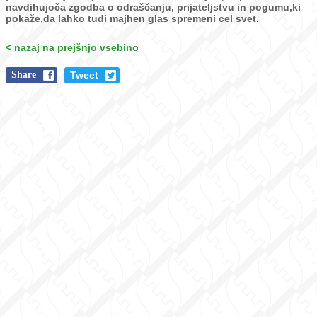
navdihujoča zgodba o odraščanju, prijateljstvu in
pogumu,ki
pokaže,da lahko tudi majhen glas spremeni cel svet.
< nazaj na prejšnjo vsebino
Share
Tweet