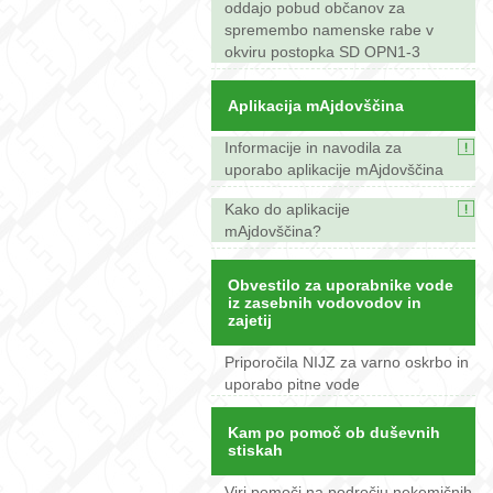
oddajo pobud občanov za
spremembo namenske rabe v
okviru postopka SD OPN1-3
Aplikacija mAjdovščina
Informacije in navodila za
uporabo aplikacije mAjdovščina
Kako do aplikacije
mAjdovščina?
Obvestilo za uporabnike vode
iz zasebnih vodovodov in
zajetij
Priporočila NIJZ za varno oskrbo in
uporabo pitne vode
Kam po pomoč ob duševnih
stiskah
Viri pomoči na področju nekemičnih