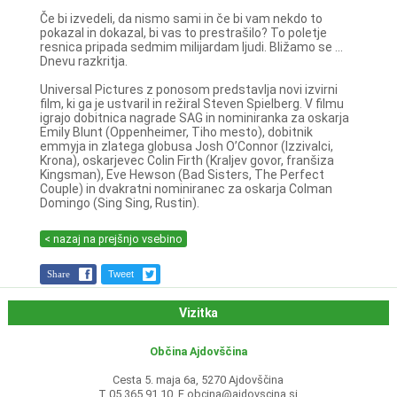
Če bi izvedeli, da nismo sami in če bi vam nekdo to
pokazal in dokazal, bi vas to prestrašilo? To poletje
resnica pripada sedmim milijardam ljudi. Bližamo se ...
Dnevu razkritja.
Universal Pictures z ponosom predstavlja novi izvirni
film, ki ga je ustvaril in režiral Steven Spielberg. V filmu
igrajo dobitnica nagrade SAG in nominiranka za oskarja
Emily Blunt (Oppenheimer, Tiho mesto), dobitnik
emmyja in zlatega globusa Josh O’Connor (Izzivalci,
Krona), oskarjevec Colin Firth (Kraljev govor, franšiza
Kingsman), Eve Hewson (Bad Sisters, The Perfect
Couple) in dvakratni nominiranec za oskarja Colman
Domingo (Sing Sing, Rustin).
< nazaj na prejšnjo vsebino
Share
Tweet
Vizitka
Občina Ajdovščina
Cesta 5. maja 6a, 5270 Ajdovščina
T 05 365 91 10, E
obcina@ajdovscina.si