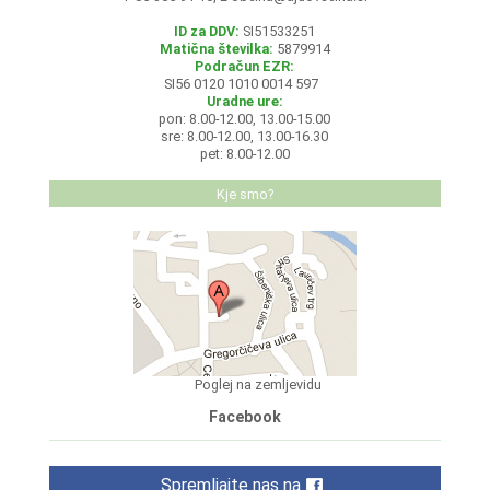
ID za DDV:
SI51533251
Matična številka:
5879914
Podračun EZR:
SI56 0120 1010 0014 597
Uradne ure:
pon: 8.00-12.00, 13.00-15.00
sre: 8.00-12.00, 13.00-16.30
pet: 8.00-12.00
Kje smo?
Poglej na zemljevidu
Facebook
Spremljajte nas na