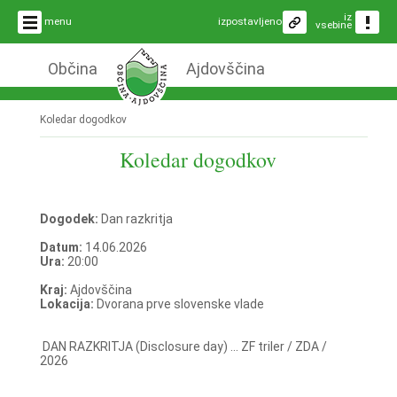
iz
menu
izpostavljeno
vsebine
Občina
Ajdovščina
Koledar dogodkov
Koledar dogodkov
Dogodek:
Dan razkritja
Datum:
14.06.2026
Ura:
20:00
Kraj:
Ajdovščina
Lokacija:
Dvorana prve slovenske vlade
DAN RAZKRITJA (Disclosure day) ... ZF triler / ZDA /
2026