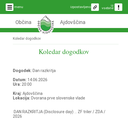
iz
menu
izpostavljeno
vsebine
Občina
Ajdovščina
Koledar dogodkov
Koledar dogodkov
Dogodek:
Dan razkritja
Datum:
14.06.2026
Ura:
20:00
Kraj:
Ajdovščina
Lokacija:
Dvorana prve slovenske vlade
DAN RAZKRITJA (Disclosure day) ... ZF triler / ZDA /
2026