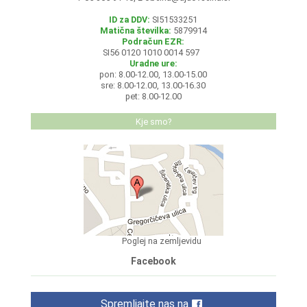
ID za DDV:
SI51533251
Matična številka:
5879914
Podračun EZR:
SI56 0120 1010 0014 597
Uradne ure:
pon: 8.00-12.00, 13.00-15.00
sre: 8.00-12.00, 13.00-16.30
pet: 8.00-12.00
Kje smo?
Poglej na zemljevidu
Facebook
Spremljajte nas na