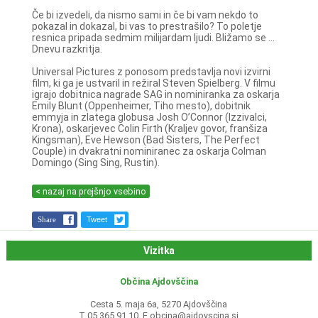
Če bi izvedeli, da nismo sami in če bi vam nekdo to
pokazal in dokazal, bi vas to prestrašilo? To poletje
resnica pripada sedmim milijardam ljudi. Bližamo se ...
Dnevu razkritja.
Universal Pictures z ponosom predstavlja novi izvirni
film, ki ga je ustvaril in režiral Steven Spielberg. V filmu
igrajo dobitnica nagrade SAG in nominiranka za oskarja
Emily Blunt (Oppenheimer, Tiho mesto), dobitnik
emmyja in zlatega globusa Josh O’Connor (Izzivalci,
Krona), oskarjevec Colin Firth (Kraljev govor, franšiza
Kingsman), Eve Hewson (Bad Sisters, The Perfect
Couple) in dvakratni nominiranec za oskarja Colman
Domingo (Sing Sing, Rustin).
< nazaj na prejšnjo vsebino
Share
Tweet
Vizitka
Občina Ajdovščina
Cesta 5. maja 6a, 5270 Ajdovščina
T 05 365 91 10, E
obcina@ajdovscina.si