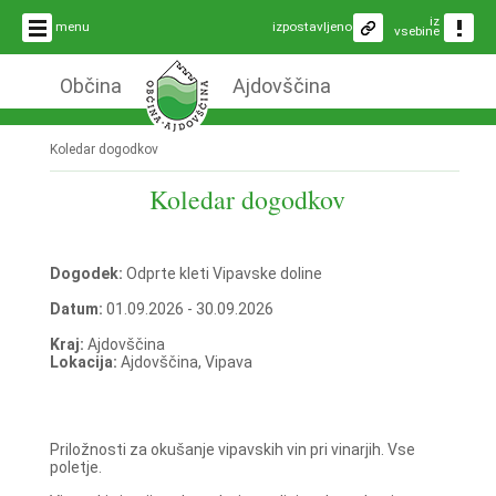
iz
menu
izpostavljeno
vsebine
Občina
Ajdovščina
Koledar dogodkov
Koledar dogodkov
Dogodek:
Odprte kleti Vipavske doline
Datum:
01.09.2026 - 30.09.2026
Kraj:
Ajdovščina
Lokacija:
Ajdovščina, Vipava
Priložnosti za okušanje vipavskih vin pri vinarjih. Vse
poletje.