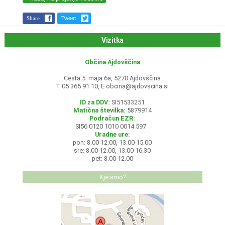
Share
Tweet
Vizitka
Občina Ajdovščina
Cesta 5. maja 6a, 5270 Ajdovščina
T 05 365 91 10, E
obcina@ajdovscina.si
ID za DDV:
SI51533251
Matična številka:
5879914
Podračun EZR:
SI56 0120 1010 0014 597
Uradne ure:
pon: 8.00-12.00, 13.00-15.00
sre: 8.00-12.00, 13.00-16.30
pet: 8.00-12.00
Kje smo?