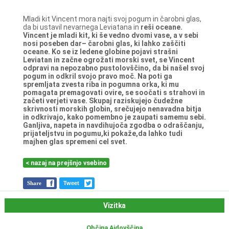
Mladi kit Vincent mora najti svoj pogum in čarobni glas,
da bi ustavil nevarnega Leviatana in
reši oceane.
Vincent je mladi kit, ki še vedno dvomi vase, a v sebi
nosi poseben dar– čarobni glas, ki
lahko zaščiti
oceane. Ko se iz ledene globine pojavi strašni
Leviatan in začne ogrožati morski
svet, se Vincent
odpravi na nepozabno pustolovščino, da bi našel svoj
pogum in odkril svojo
pravo moč. Na poti ga
spremljata zvesta riba in pogumna orka, ki mu
pomagata
premagovati ovire, se soočati s strahovi in
začeti verjeti vase. Skupaj raziskujejo čudežne
skrivnosti morskih globin, srečujejo nenavadna bitja
in odkrivajo, kako pomembno je
zaupati samemu sebi.
Ganljiva, napeta in navdihujoča zgodba o odraščanju,
prijateljstvu in
pogumu,ki pokaže,da lahko tudi
majhen glas spremeni cel svet.
< nazaj na prejšnjo vsebino
Share
Tweet
Vizitka
Občina Ajdovščina