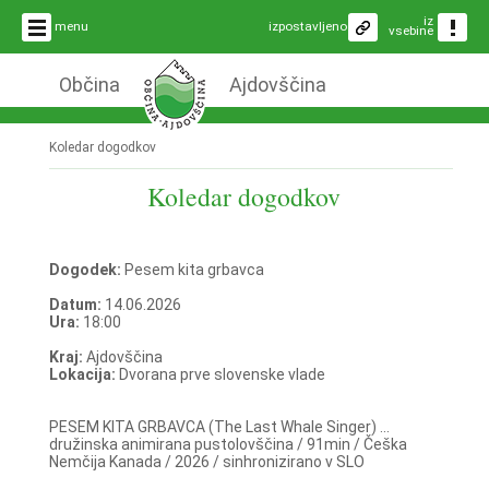
iz
menu
izpostavljeno
vsebine
Občina
Ajdovščina
Koledar dogodkov
Koledar dogodkov
Dogodek:
Pesem kita grbavca
Datum:
14.06.2026
Ura:
18:00
Kraj:
Ajdovščina
Lokacija:
Dvorana prve slovenske vlade
PESEM KITA GRBAVCA (The Last Whale Singer) ...
družinska animirana pustolovščina / 91min / Češka
Nemčija Kanada / 2026 / sinhronizirano v SLO