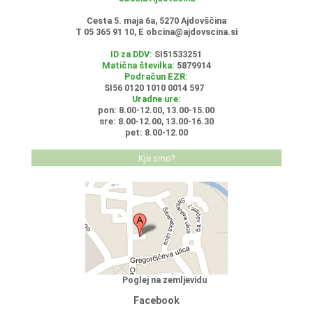
Cesta 5. maja 6a, 5270 Ajdovščina
T 05 365 91 10, E
obcina@ajdovscina.si
ID za DDV:
SI51533251
Matična številka:
5879914
Podračun EZR:
SI56 0120 1010 0014 597
Uradne ure:
pon: 8.00-12.00, 13.00-15.00
sre: 8.00-12.00, 13.00-16.30
pet: 8.00-12.00
Kje smo?
Poglej na zemljevidu
Facebook