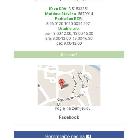
ID za DDV:
SI51533251
Matična številka:
5879914
Podračun EZR:
SI56 0120 1010 0014 597
Uradne ure:
pon: 8.00-12.00, 13.00-15.00
sre: 8.00-12.00, 13.00-16.30
pet: 8.00-12.00
Kje smo?
Poglej na zemljevidu
Facebook
Spremljajte nas na