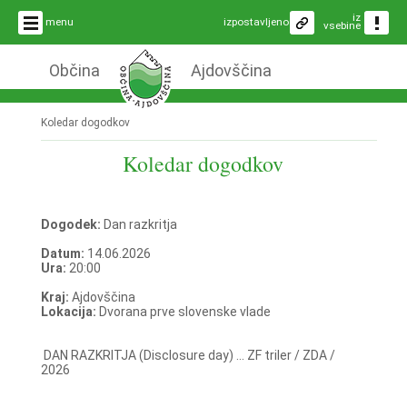
iz
menu
izpostavljeno
vsebine
Občina
Ajdovščina
Koledar dogodkov
Koledar dogodkov
Dogodek:
Dan razkritja
Datum:
14.06.2026
Ura:
20:00
Kraj:
Ajdovščina
Lokacija:
Dvorana prve slovenske vlade
DAN RAZKRITJA (Disclosure day) ... ZF triler / ZDA /
2026