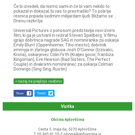
Če bi izvedeli, da nismo sami in če bi vam nekdo to
pokazal in dokazal, bi vas to prestrašilo? To poletje
resnica pripada sedmim milijardam ljudi. Bližamo se ...
Dnevu razkritja.
Universal Pictures z ponosom predstavlja novi izvirni
film, ki ga je ustvaril in režiral Steven Spielberg. V filmu
igrajo dobitnica nagrade SAG in nominiranka za oskarja
Emily Blunt (Oppenheimer, Tiho mesto), dobitnik
emmyja in zlatega globusa Josh O’Connor (Izzivalci,
Krona), oskarjevec Colin Firth (Kraljev govor, franšiza
Kingsman), Eve Hewson (Bad Sisters, The Perfect
Couple) in dvakratni nominiranec za oskarja Colman
Domingo (Sing Sing, Rustin).
< nazaj na prejšnjo vsebino
Share
Tweet
Vizitka
Občina Ajdovščina
Cesta 5. maja 6a, 5270 Ajdovščina
T 05 365 91 10, E
obcina@ajdovscina.si