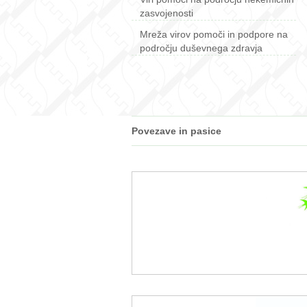
zasvojenosti
Mreža virov pomoči in podpore na
področju duševnega zdravja
Povezave in pasice