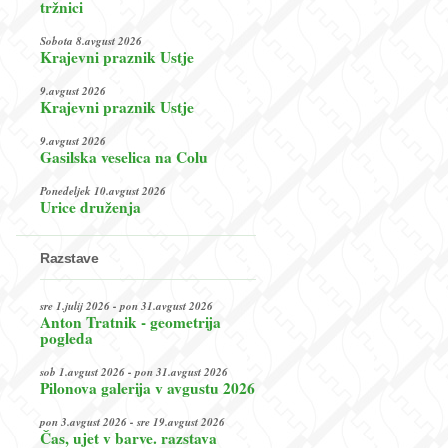
tržnici
Sobota 8.avgust 2026
Krajevni praznik Ustje
9.avgust 2026
Krajevni praznik Ustje
9.avgust 2026
Gasilska veselica na Colu
Ponedeljek 10.avgust 2026
Urice druženja
Razstave
sre 1.julij 2026 - pon 31.avgust 2026
Anton Tratnik - geometrija
pogleda
sob 1.avgust 2026 - pon 31.avgust 2026
Pilonova galerija v avgustu 2026
pon 3.avgust 2026 - sre 19.avgust 2026
Čas, ujet v barve. razstava