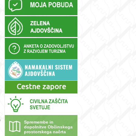
n
Spremembe in
dopolnitve Občinskega
prostorskega načrta