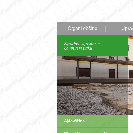
Organi občine
Upra
Zgodbe, zapisane v
kamnitem tlaku ...
Ajdovščina