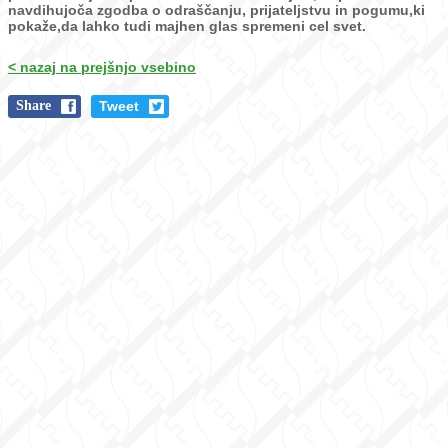
navdihujoča zgodba o odraščanju, prijateljstvu in
pogumu,ki
pokaže,da lahko tudi majhen glas spremeni cel svet.
< nazaj na prejšnjo vsebino
Share
Tweet