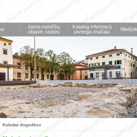
Javna naročila,
Katalog informacij
va
Medijsk
objave, razpisi
javnega značaja
Koledar dogodkov