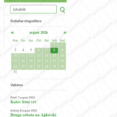
Koledar dogodkov
avgust 2026
Pon
Tor
Sre
Čet
Pet
Sob
Ned
1
2
3
4
5
6
7
8
9
10
11
12
13
14
15
16
17
18
19
20
21
22
23
24
25
26
27
28
29
30
31
Vabimo
Petek 7.avgust 2026
Kašev letni vrt
Sobota 8.avgust 2026
Druga sobota na Ajdovski