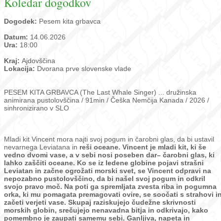
Koledar dogodkov
Dogodek:
Pesem kita grbavca
Datum:
14.06.2026
Ura:
18:00
Kraj:
Ajdovščina
Lokacija:
Dvorana prve slovenske vlade
PESEM KITA GRBAVCA (The Last Whale Singer) ... družinska
animirana pustolovščina / 91min / Češka Nemčija Kanada / 2026 /
sinhronizirano v SLO
Mladi kit Vincent mora najti svoj pogum in čarobni glas, da bi ustavil
nevarnega Leviatana in
reši oceane.
Vincent je mladi kit, ki še
vedno dvomi vase, a v sebi nosi poseben dar– čarobni glas, ki
lahko zaščiti oceane. Ko se iz ledene globine pojavi strašni
Leviatan in začne ogrožati morski
svet, se Vincent odpravi na
nepozabno pustolovščino, da bi našel svoj pogum in odkril
svojo
pravo moč. Na poti ga spremljata zvesta riba in pogumna
orka, ki mu pomagata
premagovati ovire, se soočati s strahovi i
začeti verjeti vase. Skupaj raziskujejo čudežne
skrivnosti
morskih globin, srečujejo nenavadna bitja in odkrivajo, kako
pomembno je
zaupati samemu sebi. Ganljiva, napeta in