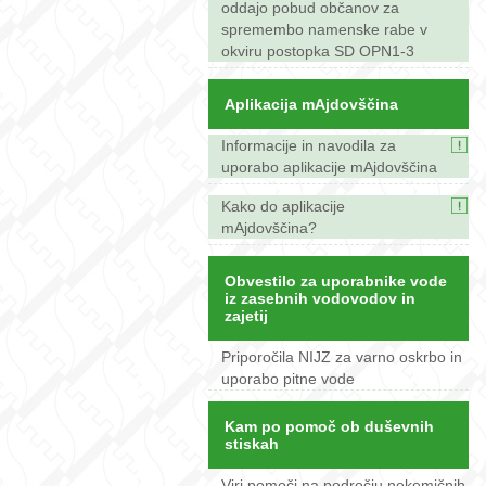
oddajo pobud občanov za
spremembo namenske rabe v
okviru postopka SD OPN1-3
Aplikacija mAjdovščina
Informacije in navodila za
uporabo aplikacije mAjdovščina
Kako do aplikacije
mAjdovščina?
Obvestilo za uporabnike vode
iz zasebnih vodovodov in
zajetij
Priporočila NIJZ za varno oskrbo in
uporabo pitne vode
Kam po pomoč ob duševnih
stiskah
Viri pomoči na področju nekemičnih