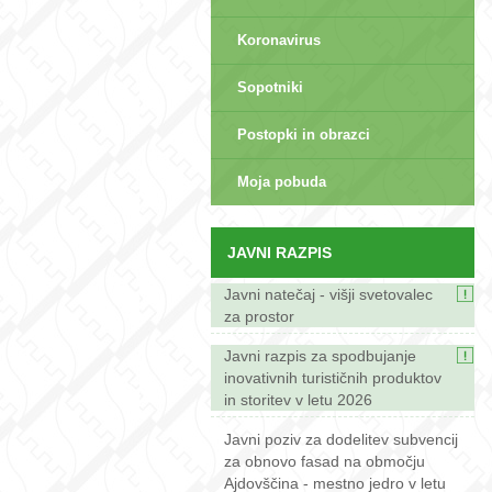
Koronavirus
Sopotniki
Postopki in obrazci
sep>
Moja pobuda
JAVNI RAZPIS
Javni natečaj - višji svetovalec
za prostor
Javni razpis za spodbujanje
inovativnih turističnih produktov
in storitev v letu 2026
Javni poziv za dodelitev subvencij
za obnovo fasad na območju
Ajdovščina - mestno jedro v letu