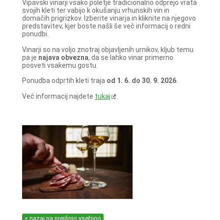
Vipavski vinarji vsako poletje tradicionalno odprejo vrata
svojih kleti ter vabijo k okušanju vrhunskih vin in
domačih prigrizkov. Izberite vinarja in kliknite na njegovo
predstavitev, kjer boste našli še več informacij o redni
ponudbi.
Vinarji so na voljo znotraj objavljenih urnikov, kljub temu
pa je
najava obvezna
, da se lahko vinar primerno
posveti vsakemu gostu.
Ponudba odprtih kleti traja
od 1. 6. do 30. 9. 2026
.
Več informacij najdete
tukaj
.
< nazaj na prejšnjo vsebino