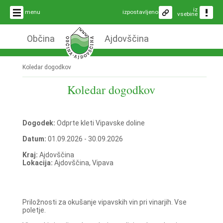
iz
menu
izpostavljeno
vsebine
Občina
Ajdovščina
Koledar dogodkov
Koledar dogodkov
Dogodek:
Odprte kleti Vipavske doline
Datum:
01.09.2026 - 30.09.2026
Kraj:
Ajdovščina
Lokacija:
Ajdovščina, Vipava
Priložnosti za okušanje vipavskih vin pri vinarjih. Vse
poletje.