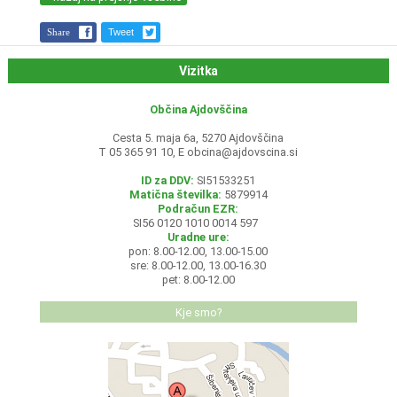
Share
Tweet
Vizitka
Občina Ajdovščina
Cesta 5. maja 6a, 5270 Ajdovščina
T 05 365 91 10, E
obcina@ajdovscina.si
ID za DDV:
SI51533251
Matična številka:
5879914
Podračun EZR:
SI56 0120 1010 0014 597
Uradne ure:
pon: 8.00-12.00, 13.00-15.00
sre: 8.00-12.00, 13.00-16.30
pet: 8.00-12.00
Kje smo?