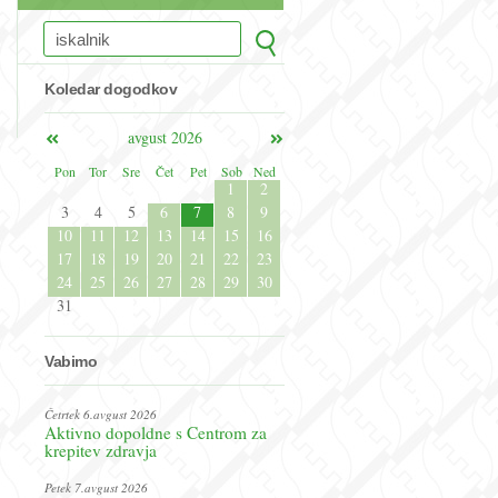
Koledar dogodkov
avgust 2026
Pon
Tor
Sre
Čet
Pet
Sob
Ned
1
2
3
4
5
6
7
8
9
10
11
12
13
14
15
16
17
18
19
20
21
22
23
24
25
26
27
28
29
30
31
Vabimo
Četrtek 6.avgust 2026
Aktivno dopoldne s Centrom za
krepitev zdravja
Petek 7.avgust 2026