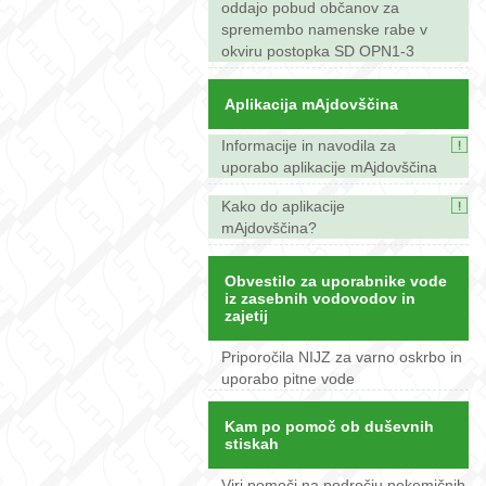
oddajo pobud občanov za
spremembo namenske rabe v
okviru postopka SD OPN1-3
Aplikacija mAjdovščina
Informacije in navodila za
uporabo aplikacije mAjdovščina
Kako do aplikacije
mAjdovščina?
Obvestilo za uporabnike vode
iz zasebnih vodovodov in
zajetij
Priporočila NIJZ za varno oskrbo in
uporabo pitne vode
Kam po pomoč ob duševnih
stiskah
Viri pomoči na področju nekemičnih