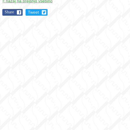
< nazaj na prejšnjo vsebino
Share
Tweet