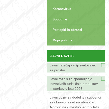
Koronavirus
Sopotniki
Postopki in obrazci
sep>
Moja pobuda
JAVNI RAZPIS
Javni natečaj - višji svetovalec
za prostor
Javni razpis za spodbujanje
inovativnih turističnih produktov
in storitev v letu 2026
Javni poziv za dodelitev subvencij
za obnovo fasad na območju
Ajdovščina - mestno jedro v letu