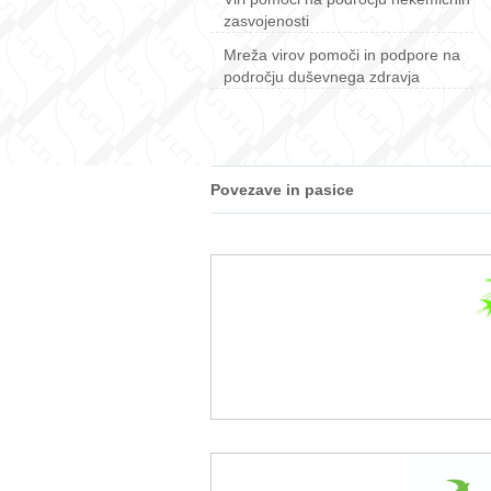
zasvojenosti
Mreža virov pomoči in podpore na
področju duševnega zdravja
Povezave in pasice