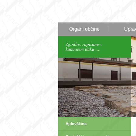
Organi občine
Upra
Zgodbe, zapisane v
kamnitem tlaku ...
Ajdovščina