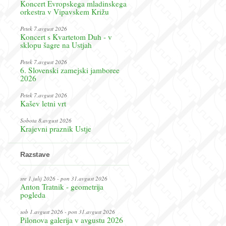
Koncert Evropskega mladinskega
orkestra v Vipavskem Križu
Petek 7.avgust 2026
Koncert s Kvartetom Duh - v
sklopu šagre na Ustjah
Petek 7.avgust 2026
6. Slovenski zamejski jamboree
2026
Petek 7.avgust 2026
Kašev letni vrt
Sobota 8.avgust 2026
Krajevni praznik Ustje
Razstave
sre 1.julij 2026 - pon 31.avgust 2026
Anton Tratnik - geometrija
pogleda
sob 1.avgust 2026 - pon 31.avgust 2026
Pilonova galerija v avgustu 2026