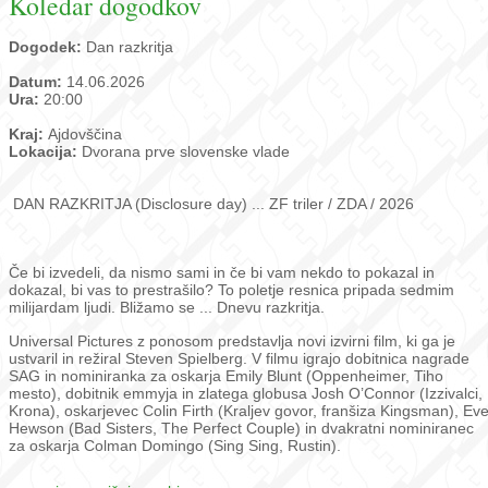
Koledar dogodkov
Dogodek:
Dan razkritja
Datum:
14.06.2026
Ura:
20:00
Kraj:
Ajdovščina
Lokacija:
Dvorana prve slovenske vlade
DAN RAZKRITJA (Disclosure day) ... ZF triler / ZDA / 2026
Če bi izvedeli, da nismo sami in če bi vam nekdo to pokazal in
dokazal, bi vas to prestrašilo? To poletje resnica pripada sedmim
milijardam ljudi. Bližamo se ... Dnevu razkritja.
Universal Pictures z ponosom predstavlja novi izvirni film, ki ga je
ustvaril in režiral Steven Spielberg. V filmu igrajo dobitnica nagrade
SAG in nominiranka za oskarja Emily Blunt (Oppenheimer, Tiho
mesto), dobitnik emmyja in zlatega globusa Josh O’Connor (Izzivalci,
Krona), oskarjevec Colin Firth (Kraljev govor, franšiza Kingsman), Ev
Hewson (Bad Sisters, The Perfect Couple) in dvakratni nominiranec
za oskarja Colman Domingo (Sing Sing, Rustin).