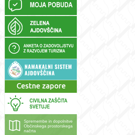
e
Spremembe in dopolnitve
Občinskega prostorskega
načrta