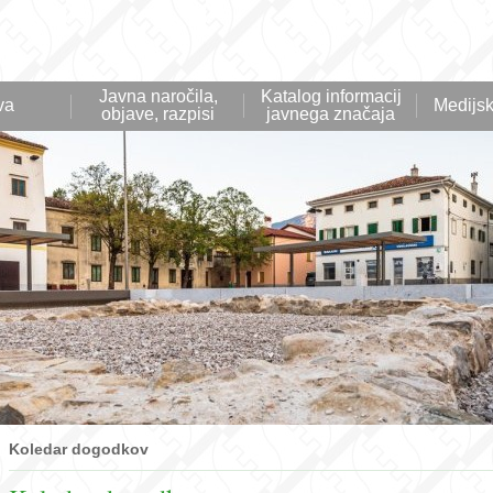
Javna naročila,
Katalog informacij
va
Medijsk
objave, razpisi
javnega značaja
Koledar dogodkov