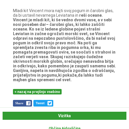
Mladi kit Vincent mora najti svoj pogum in čarobni glas,
da bi ustavil nevarnega Leviatana in
reši oceane.
Vincent je mladi kit, ki še vedno dvomi vase, a v sebi
nosi poseben dar– čarobni glas, ki
lahko zaščiti
oceane. Ko se iz ledene globine pojavi strašni
Leviatan in začne ogrožati morski
svet, se Vincent
odpravi na nepozabno pustolovščino, da bi našel svoj
pogum in odkril svojo
pravo moč. Na poti ga
spremljata zvesta riba in pogumna orka, ki mu
pomagata
premagovati ovire, se soočati s strahovi in
začeti verjeti vase. Skupaj raziskujejo čudežne
skrivnosti morskih globin, srečujejo nenavadna bitja
in odkrivajo, kako pomembno je
zaupati samemu sebi.
Ganljiva, napeta in navdihujoča zgodba o odraščanju,
prijateljstvu in
pogumu,ki pokaže,da lahko tudi
majhen glas spremeni cel svet.
< nazaj na prejšnjo vsebino
Share
Tweet
Vizitka
Občina Ajdovščina