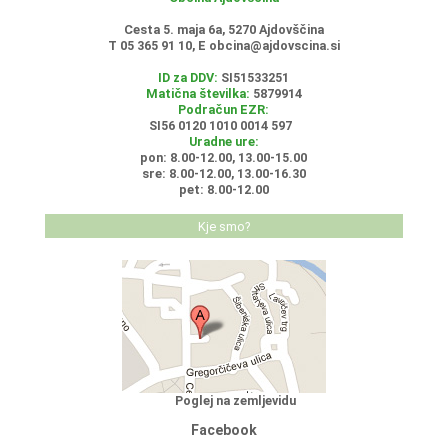
Cesta 5. maja 6a, 5270 Ajdovščina
T 05 365 91 10, E
obcina@ajdovscina.si
ID za DDV:
SI51533251
Matična številka:
5879914
Podračun EZR:
SI56 0120 1010 0014 597
Uradne ure:
pon: 8.00-12.00, 13.00-15.00
sre: 8.00-12.00, 13.00-16.30
pet: 8.00-12.00
Kje smo?
Poglej na zemljevidu
Facebook