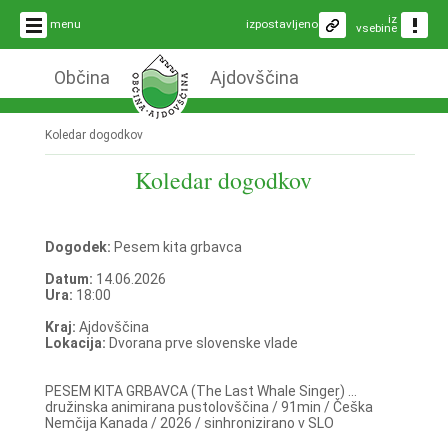
iz
menu
izpostavljeno
vsebine
Občina
Ajdovščina
Koledar dogodkov
Koledar dogodkov
Dogodek:
Pesem kita grbavca
Datum:
14.06.2026
Ura:
18:00
Kraj:
Ajdovščina
Lokacija:
Dvorana prve slovenske vlade
PESEM KITA GRBAVCA (The Last Whale Singer) ...
družinska animirana pustolovščina / 91min / Češka
Nemčija Kanada / 2026 / sinhronizirano v SLO