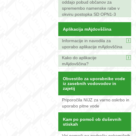
oddajo pobud občanov za
spremembo namenske rabe v
okviru postopka SD OPN1-3
Aplikacija mAjdovščina
Informacije in navodila za
uporabo aplikacije mAjdovščina
Kako do aplikacije
mAjdovščina?
Obvestilo za uporabnike vode
iz zasebnih vodovodov in
zajetij
Priporočila NIJZ za varno oskrbo in
uporabo pitne vode
Kam po pomoč ob duševnih
stiskah
Viri pomoči na področju nekemičnih