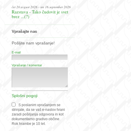
čet 20.avgust 2026 - sre 16.september 2026
Razstava - Tako čudovit je svet
brez ...(?)
Vprašajte nas
Pošljite nam vprašanje!
E-mail
Vprašanje / komentar
Splošni pogoji
S poslanim vprašanjem se
strinjate, da se vaš e-naslov hrani
zaradi pošiljanja odgovora in kot
dokumentarno gradivo občine.
Rok hrambe je 10 let.