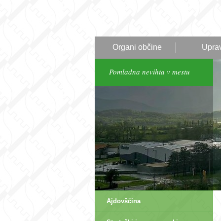
Organi občine
Upra
Pomladna nevihta v mestu
Ajdovščina