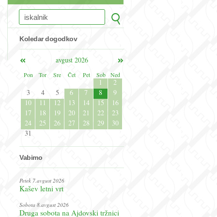
Koledar dogodkov
avgust 2026
Pon
Tor
Sre
Čet
Pet
Sob
Ned
1
2
3
4
5
6
7
8
9
10
11
12
13
14
15
16
17
18
19
20
21
22
23
24
25
26
27
28
29
30
31
Vabimo
Petek 7.avgust 2026
Kašev letni vrt
Sobota 8.avgust 2026
Druga sobota na Ajdovski tržnici