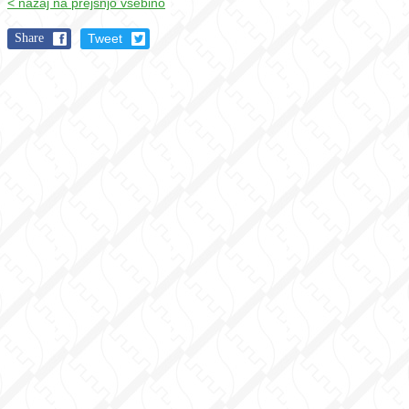
< nazaj na prejšnjo vsebino
Share
Tweet