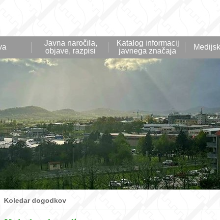
Javna naročila,
Katalog informacij
va
Medijsk
objave, razpisi
javnega značaja
Koledar dogodkov