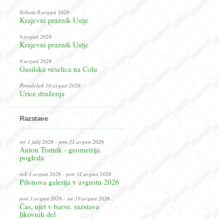
Sobota 8.avgust 2026
Krajevni praznik Ustje
9.avgust 2026
Krajevni praznik Ustje
9.avgust 2026
Gasilska veselica na Colu
Ponedeljek 10.avgust 2026
Urice druženja
Razstave
sre 1.julij 2026 - pon 31.avgust 2026
Anton Tratnik - geometrija
pogleda
sob 1.avgust 2026 - pon 31.avgust 2026
Pilonova galerija v avgustu 2026
pon 3.avgust 2026 - sre 19.avgust 2026
Čas, ujet v barve. razstava
likovnih del