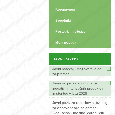
Koronavirus
Sopotniki
Postopki in obrazci
sep>
Moja pobuda
JAVNI RAZPIS
Javni natečaj - višji svetovalec
za prostor
Javni razpis za spodbujanje
inovativnih turističnih produktov
in storitev v letu 2026
Javni poziv za dodelitev subvencij
za obnovo fasad na območju
Ajdovščina - mestno jedro v letu