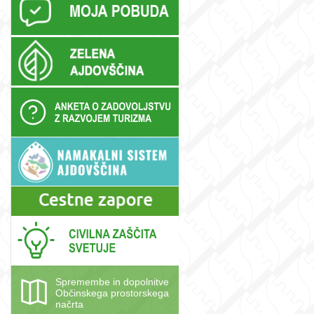
e
Spremembe in dopolnitve
Občinskega prostorskega
načrta