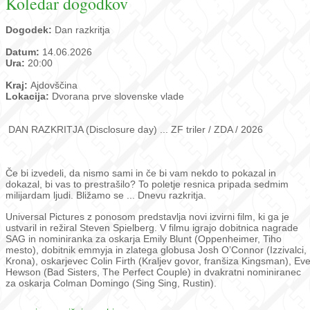
Koledar dogodkov
Dogodek:
Dan razkritja
Datum:
14.06.2026
Ura:
20:00
Kraj:
Ajdovščina
Lokacija:
Dvorana prve slovenske vlade
DAN RAZKRITJA (Disclosure day) ... ZF triler / ZDA / 2026
Če bi izvedeli, da nismo sami in če bi vam nekdo to pokazal in
dokazal, bi vas to prestrašilo? To poletje resnica pripada sedmim
milijardam ljudi. Bližamo se ... Dnevu razkritja.
Universal Pictures z ponosom predstavlja novi izvirni film, ki ga je
ustvaril in režiral Steven Spielberg. V filmu igrajo dobitnica nagrade
SAG in nominiranka za oskarja Emily Blunt (Oppenheimer, Tiho
mesto), dobitnik emmyja in zlatega globusa Josh O’Connor (Izzivalci,
Krona), oskarjevec Colin Firth (Kraljev govor, franšiza Kingsman), Ev
Hewson (Bad Sisters, The Perfect Couple) in dvakratni nominiranec
za oskarja Colman Domingo (Sing Sing, Rustin).