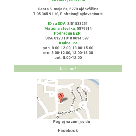
Cesta 5. maja 6a, 5270 Ajdovščina
T 05 365 91 10, E
obcina@ajdovscina.si
ID za DDV:
SI51533251
Matična številka:
5879914
Podračun EZR:
SI56 0120 1010 0014 597
Uradne ure:
pon: 8.00-12.00, 13.00-15.00
sre: 8.00-12.00, 13.00-16.30
pet: 8.00-12.00
Kje smo?
Poglej na zemljevidu
Facebook