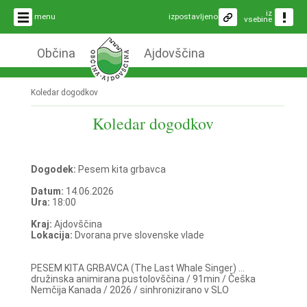
iz
menu
izpostavljeno
vsebine
Občina
Ajdovščina
Koledar dogodkov
Koledar dogodkov
Dogodek:
Pesem kita grbavca
Datum:
14.06.2026
Ura:
18:00
Kraj:
Ajdovščina
Lokacija:
Dvorana prve slovenske vlade
PESEM KITA GRBAVCA (The Last Whale Singer) ...
družinska animirana pustolovščina / 91min / Češka
Nemčija Kanada / 2026 / sinhronizirano v SLO