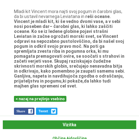
Mladi kit Vincent mora najti svoj pogum in čarobni glas,
da bi ustavil nevarnega Leviatana in
reši oceane.
Vincent je mladi kit, ki še vedno dvomi vase, a v sebi
nosi poseben dar– čarobni glas, ki
lahko zaščiti
oceane. Ko se iz ledene globine pojavi strašni
Leviatan in začne ogrožati morski
svet, se Vincent
odpravi na nepozabno pustolovščino, da bi našel svoj
pogum in odkril svojo
pravo moč. Na poti ga
spremljata zvesta riba in pogumna orka, ki mu
pomagata
premagovati ovire, se soočati s strahovi in
začeti verjeti vase. Skupaj raziskujejo čudežne
skrivnosti morskih globin, srečujejo nenavadna bitja
in odkrivajo, kako pomembno je
zaupati samemu sebi.
Ganljiva, napeta in navdihujoča zgodba o odraščanju,
prijateljstvu in
pogumu,ki pokaže,da lahko tudi
majhen glas spremeni cel svet.
< nazaj na prejšnjo vsebino
Share
Tweet
Vizitka
Občina Ajdovščina