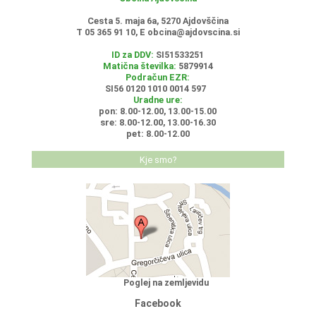
Cesta 5. maja 6a, 5270 Ajdovščina
T 05 365 91 10, E
obcina@ajdovscina.si
ID za DDV:
SI51533251
Matična številka:
5879914
Podračun EZR:
SI56 0120 1010 0014 597
Uradne ure:
pon: 8.00-12.00, 13.00-15.00
sre: 8.00-12.00, 13.00-16.30
pet: 8.00-12.00
Kje smo?
Poglej na zemljevidu
Facebook