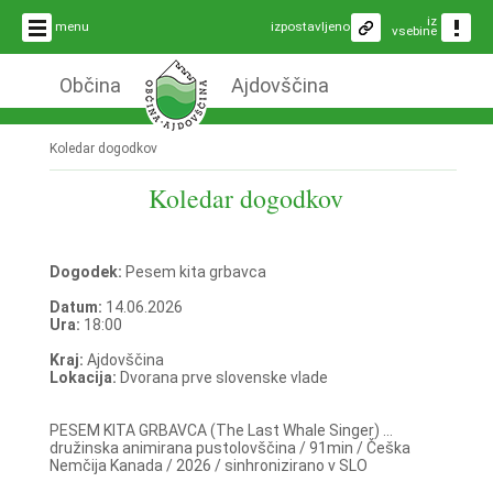
iz
menu
izpostavljeno
vsebine
Občina
Ajdovščina
Koledar dogodkov
Koledar dogodkov
Dogodek:
Pesem kita grbavca
Datum:
14.06.2026
Ura:
18:00
Kraj:
Ajdovščina
Lokacija:
Dvorana prve slovenske vlade
PESEM KITA GRBAVCA (The Last Whale Singer) ...
družinska animirana pustolovščina / 91min / Češka
Nemčija Kanada / 2026 / sinhronizirano v SLO