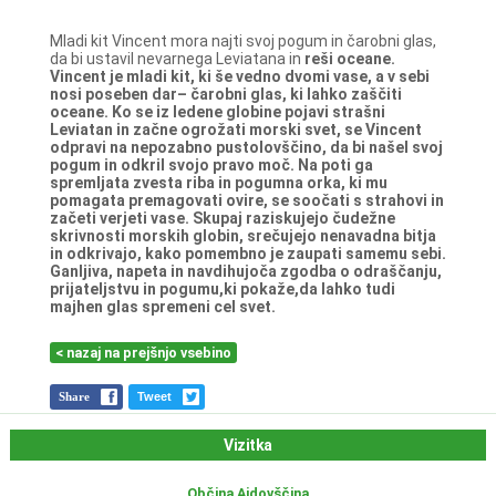
Mladi kit Vincent mora najti svoj pogum in čarobni glas,
da bi ustavil nevarnega Leviatana in
reši oceane.
Vincent je mladi kit, ki še vedno dvomi vase, a v sebi
nosi poseben dar– čarobni glas, ki
lahko zaščiti
oceane. Ko se iz ledene globine pojavi strašni
Leviatan in začne ogrožati morski
svet, se Vincent
odpravi na nepozabno pustolovščino, da bi našel svoj
pogum in odkril svojo
pravo moč. Na poti ga
spremljata zvesta riba in pogumna orka, ki mu
pomagata
premagovati ovire, se soočati s strahovi in
začeti verjeti vase. Skupaj raziskujejo čudežne
skrivnosti morskih globin, srečujejo nenavadna bitja
in odkrivajo, kako pomembno je
zaupati samemu sebi.
Ganljiva, napeta in navdihujoča zgodba o odraščanju,
prijateljstvu in
pogumu,ki pokaže,da lahko tudi
majhen glas spremeni cel svet.
< nazaj na prejšnjo vsebino
Share
Tweet
Vizitka
Občina Ajdovščina