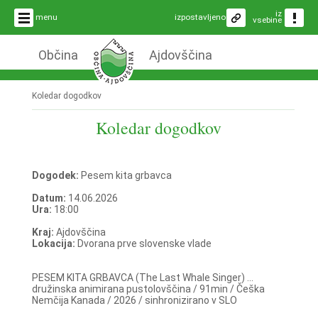
iz
menu
izpostavljeno
vsebine
Občina
Ajdovščina
Koledar dogodkov
Koledar dogodkov
Dogodek:
Pesem kita grbavca
Datum:
14.06.2026
Ura:
18:00
Kraj:
Ajdovščina
Lokacija:
Dvorana prve slovenske vlade
PESEM KITA GRBAVCA (The Last Whale Singer) ...
družinska animirana pustolovščina / 91min / Češka
Nemčija Kanada / 2026 / sinhronizirano v SLO