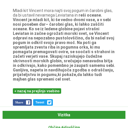
Mladi kit Vincent mora najti svoj pogum in čarobni glas,
da bi ustavil nevarnega Leviatana in
reši oceane.
Vincent je mladi kit, ki še vedno dvomi vase, a v sebi
nosi poseben dar– čarobni glas, ki
lahko zaščiti
oceane. Ko se iz ledene globine pojavi strašni
Leviatan in začne ogrožati morski
svet, se Vincent
odpravi na nepozabno pustolovščino, da bi našel svoj
pogum in odkril svojo
pravo moč. Na poti ga
spremljata zvesta riba in pogumna orka, ki mu
pomagata
premagovati ovire, se soočati s strahovi in
začeti verjeti vase. Skupaj raziskujejo čudežne
skrivnosti morskih globin, srečujejo nenavadna bitja
in odkrivajo, kako pomembno je
zaupati samemu sebi.
Ganljiva, napeta in navdihujoča zgodba o odraščanju,
prijateljstvu in
pogumu,ki pokaže,da lahko tudi
majhen glas spremeni cel svet.
< nazaj na prejšnjo vsebino
Share
Tweet
Vizitka
Občina Ajdovščina