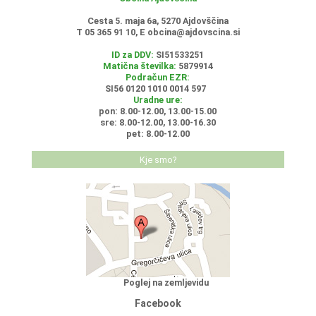
Cesta 5. maja 6a, 5270 Ajdovščina
T 05 365 91 10, E
obcina@ajdovscina.si
ID za DDV:
SI51533251
Matična številka:
5879914
Podračun EZR:
SI56 0120 1010 0014 597
Uradne ure:
pon: 8.00-12.00, 13.00-15.00
sre: 8.00-12.00, 13.00-16.30
pet: 8.00-12.00
Kje smo?
Poglej na zemljevidu
Facebook