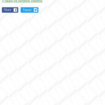
< nazaj na prejšnjo vsebino
Share
Tweet