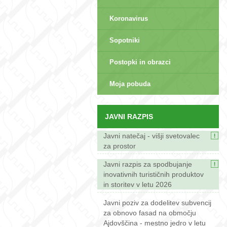
Koronavirus
Sopotniki
Postopki in obrazci
sep>
Moja pobuda
JAVNI RAZPIS
Javni natečaj - višji svetovalec
za prostor
Javni razpis za spodbujanje
inovativnih turističnih produktov
in storitev v letu 2026
Javni poziv za dodelitev subvencij
za obnovo fasad na območju
Ajdovščina - mestno jedro v letu