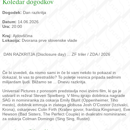
Koledar dogodkov
Dogodek:
Dan razkritja
Datum:
14.06.2026
Ura:
20:00
Kraj:
Ajdovščina
Lokacija:
Dvorana prve slovenske vlade
DAN RAZKRITJA (Disclosure day) ... ZF triler / ZDA / 2026
Če bi izvedeli, da nismo sami in če bi vam nekdo to pokazal in
dokazal, bi vas to prestrašilo? To poletje resnica pripada sedmim
milijardam ljudi. Bližamo se ... Dnevu razkritja.
Universal Pictures z ponosom predstavlja novi izvirni film, ki ga je
ustvaril in režiral Steven Spielberg. V filmu igrajo dobitnica nagrade
SAG in nominiranka za oskarja Emily Blunt (Oppenheimer, Tiho
mesto), dobitnik emmyja in zlatega globusa Josh O’Connor (Izzivalci,
Krona), oskarjevec Colin Firth (Kraljev govor, franšiza Kingsman), Ev
Hewson (Bad Sisters, The Perfect Couple) in dvakratni nominiranec
za oskarja Colman Domingo (Sing Sing, Rustin).