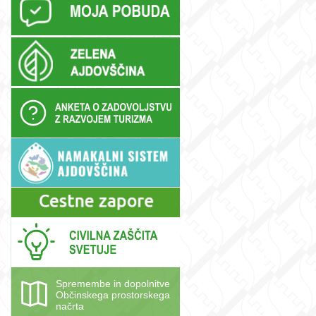
e
Spremembe in dopolnitve
Občinskega prostorskega
načrta