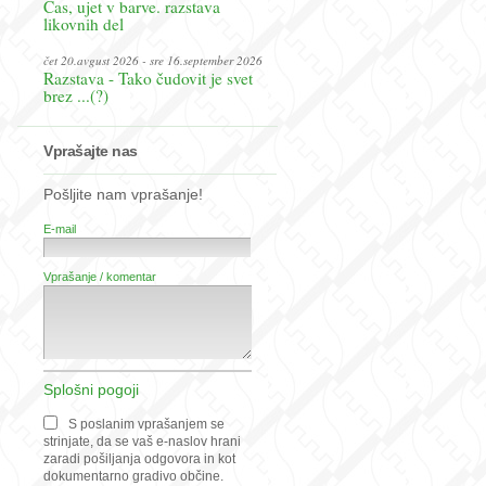
Čas, ujet v barve. razstava
likovnih del
čet 20.avgust 2026 - sre 16.september 2026
Razstava - Tako čudovit je svet
brez ...(?)
Vprašajte nas
Pošljite nam vprašanje!
E-mail
Vprašanje / komentar
Splošni pogoji
S poslanim vprašanjem se
strinjate, da se vaš e-naslov hrani
zaradi pošiljanja odgovora in kot
dokumentarno gradivo občine.