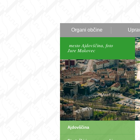
Organi občine
Upra
mesto Ajdovščina, foto
Jure Makovec
Ajdovščina