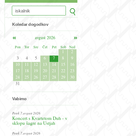
Koledar dogodkov
avgust 2026
Pon
Tor
Sre
Čet
Pet
Sob
Ned
1
2
3
4
5
6
7
8
9
10
11
12
13
14
15
16
17
18
19
20
21
22
23
24
25
26
27
28
29
30
31
Vabimo
Petek 7.avgust 2026
Koncert s Kvartetom Duh - v
sklopu šagre na Ustjah
Petek 7.avgust 2026