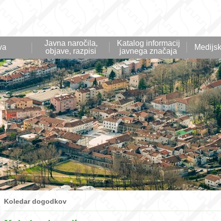
Javna naročila,
Katalog informacij
va
Medijsk
objave, razpisi
javnega značaja
Koledar dogodkov