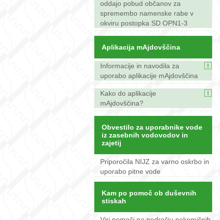
oddajo pobud občanov za
spremembo namenske rabe v
okviru postopka SD OPN1-3
Aplikacija mAjdovščina
Informacije in navodila za
uporabo aplikacije mAjdovščina
Kako do aplikacije
mAjdovščina?
Obvestilo za uporabnike vode
iz zasebnih vodovodov in
zajetij
Priporočila NIJZ za varno oskrbo in
uporabo pitne vode
Kam po pomoč ob duševnih
stiskah
Viri pomoči na področju nekemičnih