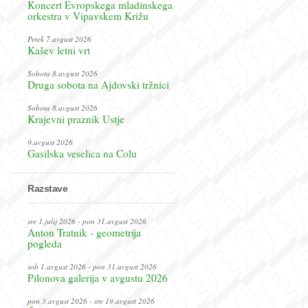
Koncert Evropskega mladinskega
orkestra v Vipavskem Križu
Petek 7.avgust 2026
Kašev letni vrt
Sobota 8.avgust 2026
Druga sobota na Ajdovski tržnici
Sobota 8.avgust 2026
Krajevni praznik Ustje
9.avgust 2026
Gasilska veselica na Colu
Razstave
sre 1.julij 2026 - pon 31.avgust 2026
Anton Tratnik - geometrija
pogleda
sob 1.avgust 2026 - pon 31.avgust 2026
Pilonova galerija v avgustu 2026
pon 3.avgust 2026 - sre 19.avgust 2026