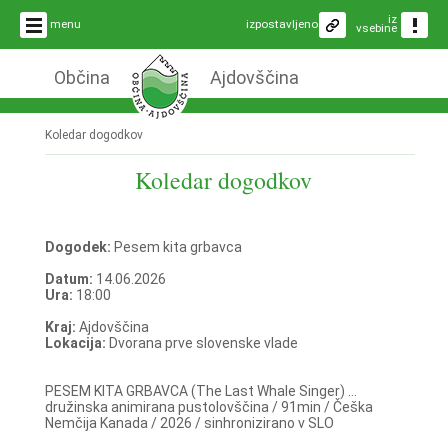
iz
menu
izpostavljeno
vsebine
Občina
Ajdovščina
Koledar dogodkov
Koledar dogodkov
Dogodek:
Pesem kita grbavca
Datum:
14.06.2026
Ura:
18:00
Kraj:
Ajdovščina
Lokacija:
Dvorana prve slovenske vlade
PESEM KITA GRBAVCA (The Last Whale Singer) ...
družinska animirana pustolovščina / 91min / Češka
Nemčija Kanada / 2026 / sinhronizirano v SLO