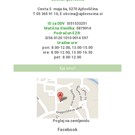
Cesta 5. maja 6a, 5270 Ajdovščina
T 05 365 91 10, E
obcina@ajdovscina.si
ID za DDV:
SI51533251
Matična številka:
5879914
Podračun EZR:
SI56 0120 1010 0014 597
Uradne ure:
pon: 8.00-12.00, 13.00-15.00
sre: 8.00-12.00, 13.00-16.30
pet: 8.00-12.00
Kje smo?
Poglej na zemljevidu
Facebook