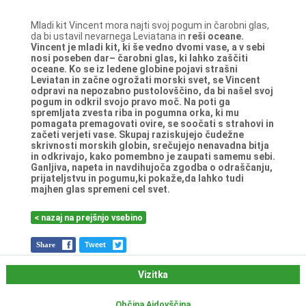
Mladi kit Vincent mora najti svoj pogum in čarobni glas,
da bi ustavil nevarnega Leviatana in
reši oceane.
Vincent je mladi kit, ki še vedno dvomi vase, a v sebi
nosi poseben dar– čarobni glas, ki
lahko zaščiti
oceane. Ko se iz ledene globine pojavi strašni
Leviatan in začne ogrožati morski
svet, se Vincent
odpravi na nepozabno pustolovščino, da bi našel svoj
pogum in odkril svojo
pravo moč. Na poti ga
spremljata zvesta riba in pogumna orka, ki mu
pomagata
premagovati ovire, se soočati s strahovi in
začeti verjeti vase. Skupaj raziskujejo čudežne
skrivnosti morskih globin, srečujejo nenavadna bitja
in odkrivajo, kako pomembno je
zaupati samemu sebi.
Ganljiva, napeta in navdihujoča zgodba o odraščanju,
prijateljstvu in
pogumu,ki pokaže,da lahko tudi
majhen glas spremeni cel svet.
< nazaj na prejšnjo vsebino
Share
Tweet
Vizitka
Občina Ajdovščina