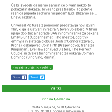
Če bi izvedeli, da nismo sami in če bi vam nekdo to
pokazal in dokazal, bi vas to prestrašilo? To poletje
resnica pripada sedmim milijardam ljudi. Bližamo se ...
Dnevu razkritja.
Universal Pictures z ponosom predstavlja novi izvirni
film, ki ga je ustvaril in režiral Steven Spielberg. V filmu
igrajo dobitnica nagrade SAG in nominiranka za oskarja
Emily Blunt (Oppenheimer, Tiho mesto), dobitnik
emmyja in zlatega globusa Josh O’Connor (Izzivalci,
Krona), oskarjevec Colin Firth (Kraljev govor, franšiza
Kingsman), Eve Hewson (Bad Sisters, The Perfect
Couple) in dvakratni nominiranec za oskarja Colman
Domingo (Sing Sing, Rustin).
< nazaj na prejšnjo vsebino
Share
Tweet
Vizitka
Občina Ajdovščina
Cesta 5. maja 6a, 5270 Ajdovščina
T 05 365 91 10, E
obcina@ajdovscina.si