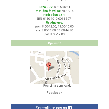
ID za DDV:
SI51533251
Matična številka:
5879914
Podračun EZR:
SI56 0120 1010 0014 597
Uradne ure:
pon: 8.00-12.00, 13.00-15.00
sre: 8.00-12.00, 13.00-16.30
pet: 8.00-12.00
Kje smo?
Poglej na zemljevidu
Facebook
Spremljajte nas na