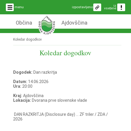
iz
menu
izpostavljeno
vsebine
Občina
Ajdovščina
Koledar dogodkov
Koledar dogodkov
Dogodek:
Dan razkritja
Datum:
14.06.2026
Ura:
20:00
Kraj:
Ajdovščina
Lokacija:
Dvorana prve slovenske vlade
DAN RAZKRITJA (Disclosure day) ... ZF triler / ZDA /
2026