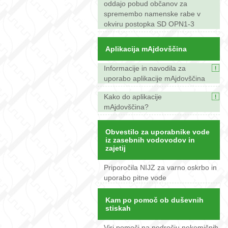
oddajo pobud občanov za
spremembo namenske rabe v
okviru postopka SD OPN1-3
Aplikacija mAjdovščina
Informacije in navodila za
uporabo aplikacije mAjdovščina
Kako do aplikacije
mAjdovščina?
Obvestilo za uporabnike vode
iz zasebnih vodovodov in
zajetij
Priporočila NIJZ za varno oskrbo in
uporabo pitne vode
Kam po pomoč ob duševnih
stiskah
Viri pomoči na področju nekemičnih