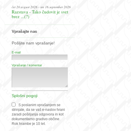
čet 20.avgust 2026 - sre 16.september 2026
Razstava - Tako čudovit je svet
brez ...(?)
Vprašajte nas
Pošljite nam vprašanje!
E-mail
Vprašanje / komentar
Splošni pogoji
S poslanim vprašanjem se
strinjate, da se vaš e-naslov hrani
zaradi pošiljanja odgovora in kot
dokumentarno gradivo občine.
Rok hrambe je 10 let.