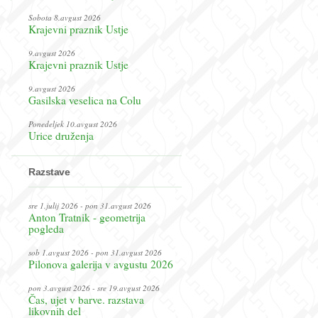
Sobota 8.avgust 2026
Krajevni praznik Ustje
9.avgust 2026
Krajevni praznik Ustje
9.avgust 2026
Gasilska veselica na Colu
Ponedeljek 10.avgust 2026
Urice druženja
Razstave
sre 1.julij 2026 - pon 31.avgust 2026
Anton Tratnik - geometrija
pogleda
sob 1.avgust 2026 - pon 31.avgust 2026
Pilonova galerija v avgustu 2026
pon 3.avgust 2026 - sre 19.avgust 2026
Čas, ujet v barve. razstava
likovnih del