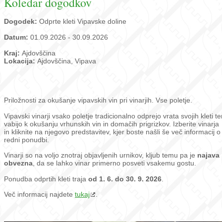
Koledar dogodkov
Dogodek:
Odprte kleti Vipavske doline
Datum:
01.09.2026 - 30.09.2026
Kraj:
Ajdovščina
Lokacija:
Ajdovščina, Vipava
Priložnosti za okušanje vipavskih vin pri vinarjih. Vse poletje.
Vipavski vinarji vsako poletje tradicionalno odprejo vrata svojih kleti te
vabijo k okušanju vrhunskih vin in domačih prigrizkov. Izberite vinarja
in kliknite na njegovo predstavitev, kjer boste našli še več informacij o
redni ponudbi.
Vinarji so na voljo znotraj objavljenih urnikov, kljub temu pa je
najava
obvezna
, da se lahko vinar primerno posveti vsakemu gostu.
Ponudba odprtih kleti traja
od 1. 6. do 30. 9. 2026
.
Več informacij najdete
tukaj
.