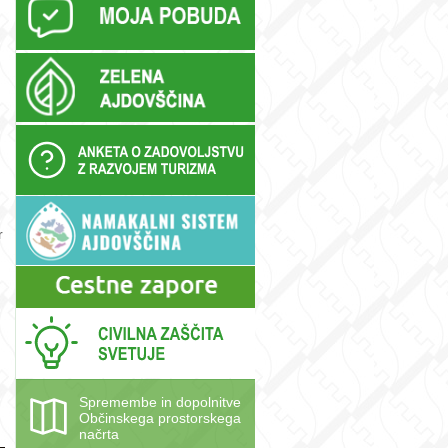
r
Spremembe in dopolnitve
Občinskega prostorskega
načrta