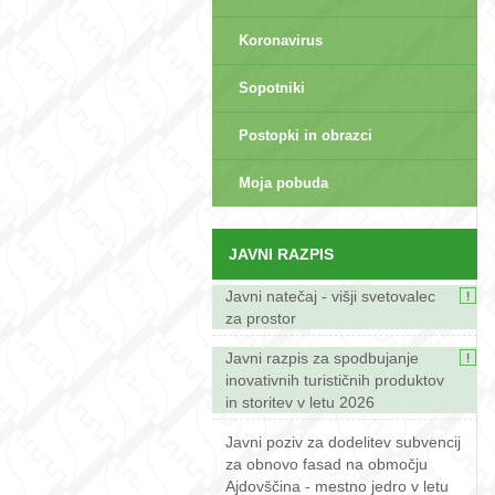
Koronavirus
Sopotniki
Postopki in obrazci
sep>
Moja pobuda
JAVNI RAZPIS
Javni natečaj - višji svetovalec
za prostor
Javni razpis za spodbujanje
inovativnih turističnih produktov
in storitev v letu 2026
Javni poziv za dodelitev subvencij
za obnovo fasad na območju
Ajdovščina - mestno jedro v letu