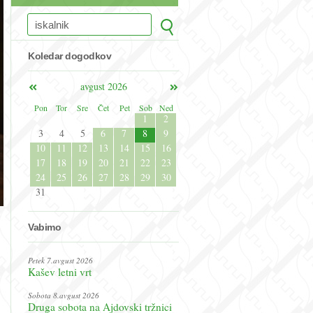
Koledar dogodkov
avgust 2026
Pon
Tor
Sre
Čet
Pet
Sob
Ned
1
2
3
4
5
6
7
8
9
10
11
12
13
14
15
16
17
18
19
20
21
22
23
24
25
26
27
28
29
30
31
Vabimo
Petek 7.avgust 2026
Kašev letni vrt
Sobota 8.avgust 2026
Druga sobota na Ajdovski tržnici