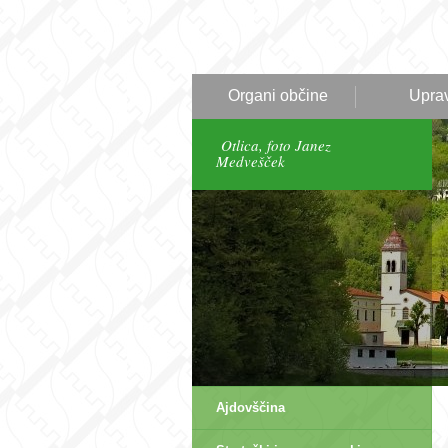
Organi občine
Upra
Otlica, foto Janez
Medvešček
Ajdovščina