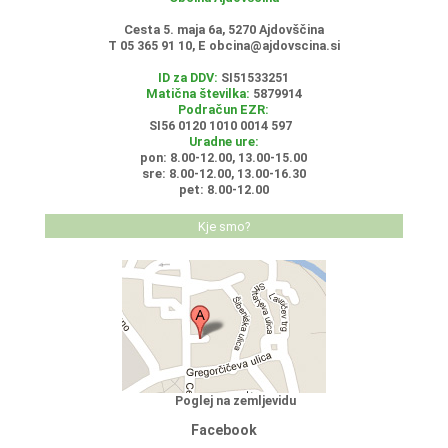
Cesta 5. maja 6a, 5270 Ajdovščina
T 05 365 91 10, E
obcina@ajdovscina.si
ID za DDV:
SI51533251
Matična številka:
5879914
Podračun EZR:
SI56 0120 1010 0014 597
Uradne ure:
pon: 8.00-12.00, 13.00-15.00
sre: 8.00-12.00, 13.00-16.30
pet: 8.00-12.00
Kje smo?
Poglej na zemljevidu
Facebook