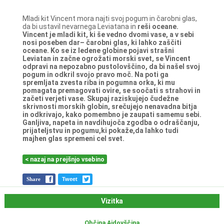
Mladi kit Vincent mora najti svoj pogum in čarobni glas,
da bi ustavil nevarnega Leviatana in
reši oceane.
Vincent je mladi kit, ki še vedno dvomi vase, a v sebi
nosi poseben dar– čarobni glas, ki
lahko zaščiti
oceane. Ko se iz ledene globine pojavi strašni
Leviatan in začne ogrožati morski
svet, se Vincent
odpravi na nepozabno pustolovščino, da bi našel svoj
pogum in odkril svojo
pravo moč. Na poti ga
spremljata zvesta riba in pogumna orka, ki mu
pomagata
premagovati ovire, se soočati s strahovi in
začeti verjeti vase. Skupaj raziskujejo čudežne
skrivnosti morskih globin, srečujejo nenavadna bitja
in odkrivajo, kako pomembno je
zaupati samemu sebi.
Ganljiva, napeta in navdihujoča zgodba o odraščanju,
prijateljstvu in
pogumu,ki pokaže,da lahko tudi
majhen glas spremeni cel svet.
< nazaj na prejšnjo vsebino
Share
Tweet
Vizitka
Občina Ajdovščina