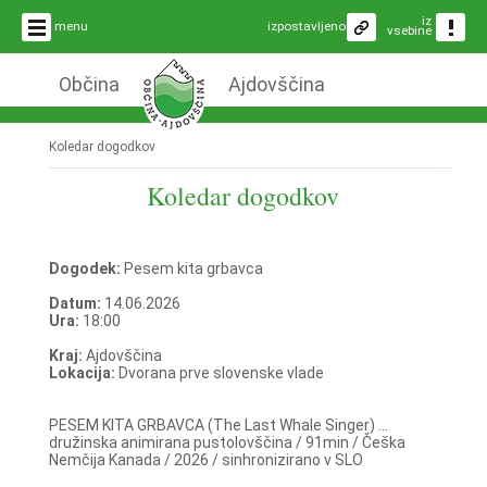
iz
menu
izpostavljeno
vsebine
Občina
Ajdovščina
Koledar dogodkov
Koledar dogodkov
Dogodek:
Pesem kita grbavca
Datum:
14.06.2026
Ura:
18:00
Kraj:
Ajdovščina
Lokacija:
Dvorana prve slovenske vlade
PESEM KITA GRBAVCA (The Last Whale Singer) ...
družinska animirana pustolovščina / 91min / Češka
Nemčija Kanada / 2026 / sinhronizirano v SLO