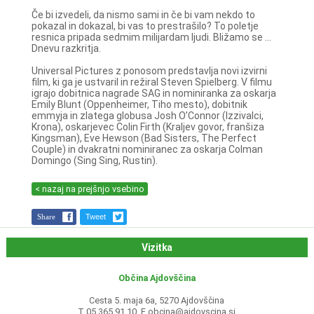
Če bi izvedeli, da nismo sami in če bi vam nekdo to
pokazal in dokazal, bi vas to prestrašilo? To poletje
resnica pripada sedmim milijardam ljudi. Bližamo se ...
Dnevu razkritja.
Universal Pictures z ponosom predstavlja novi izvirni
film, ki ga je ustvaril in režiral Steven Spielberg. V filmu
igrajo dobitnica nagrade SAG in nominiranka za oskarja
Emily Blunt (Oppenheimer, Tiho mesto), dobitnik
emmyja in zlatega globusa Josh O’Connor (Izzivalci,
Krona), oskarjevec Colin Firth (Kraljev govor, franšiza
Kingsman), Eve Hewson (Bad Sisters, The Perfect
Couple) in dvakratni nominiranec za oskarja Colman
Domingo (Sing Sing, Rustin).
< nazaj na prejšnjo vsebino
Share
Tweet
Vizitka
Občina Ajdovščina
Cesta 5. maja 6a, 5270 Ajdovščina
T 05 365 91 10, E
obcina@ajdovscina.si