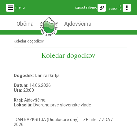
iz
menu
izpostavljeno
vsebine
Občina
Ajdovščina
Koledar dogodkov
Koledar dogodkov
Dogodek:
Dan razkritja
Datum:
14.06.2026
Ura:
20:00
Kraj:
Ajdovščina
Lokacija:
Dvorana prve slovenske vlade
DAN RAZKRITJA (Disclosure day) ... ZF triler / ZDA /
2026