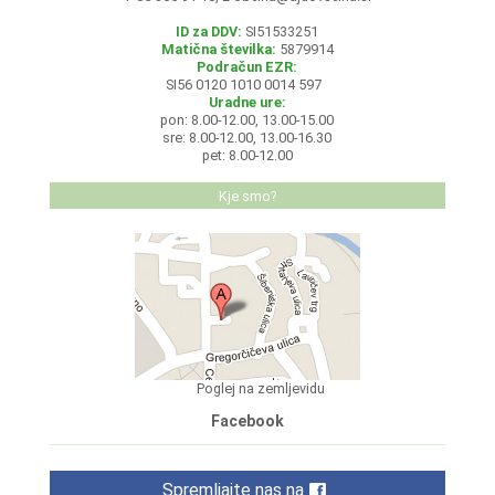
ID za DDV:
SI51533251
Matična številka:
5879914
Podračun EZR:
SI56 0120 1010 0014 597
Uradne ure:
pon: 8.00-12.00, 13.00-15.00
sre: 8.00-12.00, 13.00-16.30
pet: 8.00-12.00
Kje smo?
Poglej na zemljevidu
Facebook
Spremljajte nas na