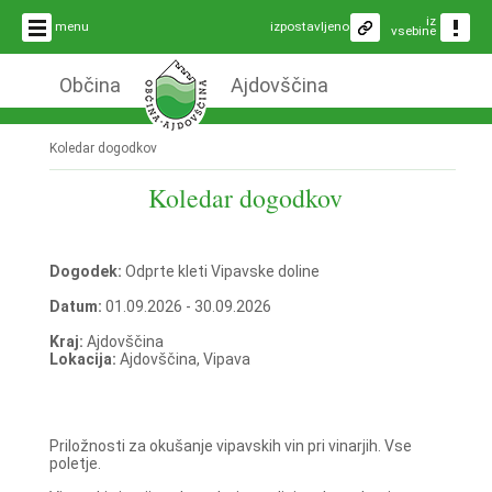
iz
menu
izpostavljeno
vsebine
Občina
Ajdovščina
Koledar dogodkov
Koledar dogodkov
Dogodek:
Odprte kleti Vipavske doline
Datum:
01.09.2026 - 30.09.2026
Kraj:
Ajdovščina
Lokacija:
Ajdovščina, Vipava
Priložnosti za okušanje vipavskih vin pri vinarjih. Vse
poletje.