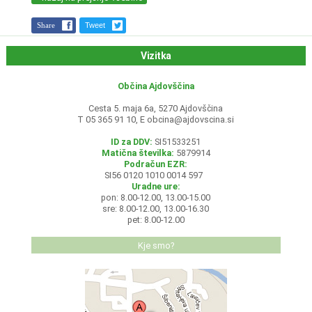
Share
Tweet
Vizitka
Občina Ajdovščina
Cesta 5. maja 6a, 5270 Ajdovščina
T 05 365 91 10, E
obcina@ajdovscina.si
ID za DDV:
SI51533251
Matična številka:
5879914
Podračun EZR:
SI56 0120 1010 0014 597
Uradne ure:
pon: 8.00-12.00, 13.00-15.00
sre: 8.00-12.00, 13.00-16.30
pet: 8.00-12.00
Kje smo?