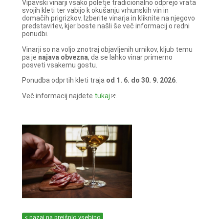
Vipavski vinarji vsako poletje tradicionalno odprejo vrata
svojih kleti ter vabijo k okušanju vrhunskih vin in
domačih prigrizkov. Izberite vinarja in kliknite na njegovo
predstavitev, kjer boste našli še več informacij o redni
ponudbi.
Vinarji so na voljo znotraj objavljenih urnikov, kljub temu
pa je
najava obvezna
, da se lahko vinar primerno
posveti vsakemu gostu.
Ponudba odprtih kleti traja
od 1. 6. do 30. 9. 2026
.
Več informacij najdete
tukaj
.
< nazaj na prejšnjo vsebino