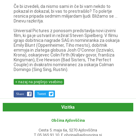
Če bi izvedeli, da nismo sami in če bi vam nekdo to
pokazal in dokazal, bi vas to prestrašilo? To poletje
resnica pripada sedmim milijardam ljudi. Bližamo se ...
Dnevu razkritja.
Universal Pictures z ponosom predstavlja novi izvirni
film, ki ga je ustvaril in režiral Steven Spielberg. V filmu
igrajo dobitnica nagrade SAG in nominiranka za oskarja
Emily Blunt (Oppenheimer, Tiho mesto), dobitnik
emmyja in zlatega globusa Josh O’Connor (Izzivalci,
Krona), oskarjevec Colin Firth (Kraljev govor, franšiza
Kingsman), Eve Hewson (Bad Sisters, The Perfect
Couple) in dvakratni nominiranec za oskarja Colman
Domingo (Sing Sing, Rustin).
< nazaj na prejšnjo vsebino
Share
Tweet
Vizitka
Občina Ajdovščina
Cesta 5. maja 6a, 5270 Ajdovščina
T 05 365 91 10, E
obcina@ajdovscina.si