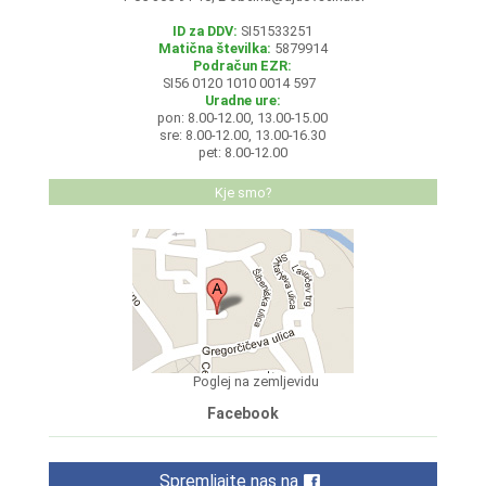
ID za DDV:
SI51533251
Matična številka:
5879914
Podračun EZR:
SI56 0120 1010 0014 597
Uradne ure:
pon: 8.00-12.00, 13.00-15.00
sre: 8.00-12.00, 13.00-16.30
pet: 8.00-12.00
Kje smo?
Poglej na zemljevidu
Facebook
Spremljajte nas na