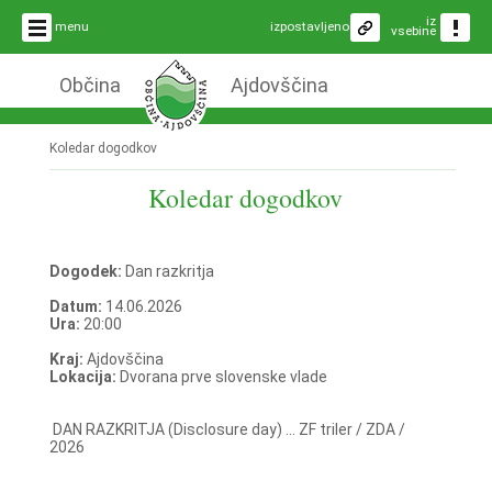
iz
menu
izpostavljeno
vsebine
Občina
Ajdovščina
Koledar dogodkov
Koledar dogodkov
Dogodek:
Dan razkritja
Datum:
14.06.2026
Ura:
20:00
Kraj:
Ajdovščina
Lokacija:
Dvorana prve slovenske vlade
DAN RAZKRITJA (Disclosure day) ... ZF triler / ZDA /
2026