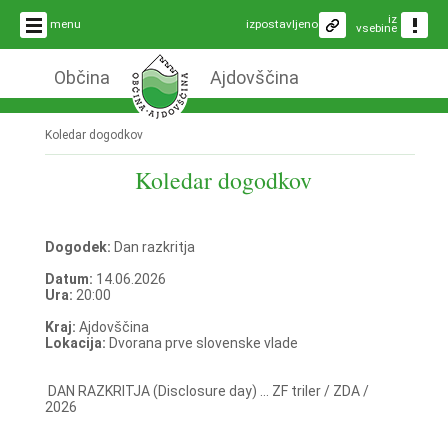
iz
menu
izpostavljeno
vsebine
Občina
Ajdovščina
Koledar dogodkov
Koledar dogodkov
Dogodek:
Dan razkritja
Datum:
14.06.2026
Ura:
20:00
Kraj:
Ajdovščina
Lokacija:
Dvorana prve slovenske vlade
DAN RAZKRITJA (Disclosure day) ... ZF triler / ZDA /
2026