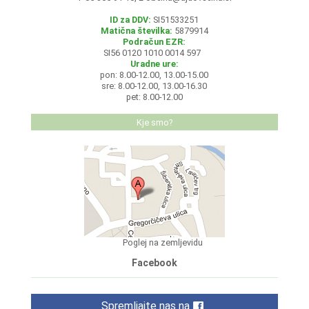
ID za DDV:
SI51533251
Matična številka:
5879914
Podračun EZR:
SI56 0120 1010 0014 597
Uradne ure:
pon: 8.00-12.00, 13.00-15.00
sre: 8.00-12.00, 13.00-16.30
pet: 8.00-12.00
Kje smo?
Poglej na zemljevidu
Facebook
Spremljajte nas na