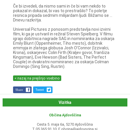
Če bi izvedeli, da nismo sami in če bi vam nekdo to
pokazal in dokazal, bi vas to prestrašilo? To poletje
resnica pripada sedmim milijardam ljudi. Bližamo se ...
Dnevu razkritja.
Universal Pictures z ponosom predstavlja novi izvirni
film, ki ga je ustvaril in režiral Steven Spielberg. V filmu
igrajo dobitnica nagrade SAG in nominiranka za oskarja
Emily Blunt (Oppenheimer, Tiho mesto), dobitnik
emmyja in zlatega globusa Josh O’Connor (Izzivalci,
Krona), oskarjevec Colin Firth (Kraljev govor, franšiza
Kingsman), Eve Hewson (Bad Sisters, The Perfect
Couple) in dvakratni nominiranec za oskarja Colman
Domingo (Sing Sing, Rustin).
< nazaj na prejšnjo vsebino
Share
Tweet
Vizitka
Občina Ajdovščina
Cesta 5. maja 6a, 5270 Ajdovščina
T 05 365 91 10, E
obcina@ajdovscina.si