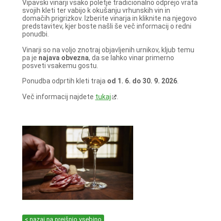
Vipavski vinarji vsako poletje tradicionalno odprejo vrata
svojih kleti ter vabijo k okušanju vrhunskih vin in
domačih prigrizkov. Izberite vinarja in kliknite na njegovo
predstavitev, kjer boste našli še več informacij o redni
ponudbi.
Vinarji so na voljo znotraj objavljenih urnikov, kljub temu
pa je
najava obvezna
, da se lahko vinar primerno
posveti vsakemu gostu.
Ponudba odprtih kleti traja
od 1. 6. do 30. 9. 2026
.
Več informacij najdete
tukaj
.
< nazaj na prejšnjo vsebino