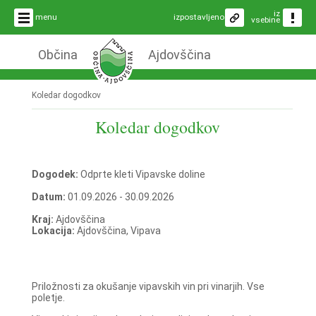
iz
menu
izpostavljeno
vsebine
Občina
Ajdovščina
Koledar dogodkov
Koledar dogodkov
Dogodek:
Odprte kleti Vipavske doline
Datum:
01.09.2026 - 30.09.2026
Kraj:
Ajdovščina
Lokacija:
Ajdovščina, Vipava
Priložnosti za okušanje vipavskih vin pri vinarjih. Vse
poletje.