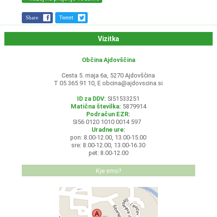
Share
Tweet
Vizitka
Občina Ajdovščina
Cesta 5. maja 6a, 5270 Ajdovščina
T 05 365 91 10, E
obcina@ajdovscina.si
ID za DDV:
SI51533251
Matična številka:
5879914
Podračun EZR:
SI56 0120 1010 0014 597
Uradne ure:
pon: 8.00-12.00, 13.00-15.00
sre: 8.00-12.00, 13.00-16.30
pet: 8.00-12.00
Kje smo?