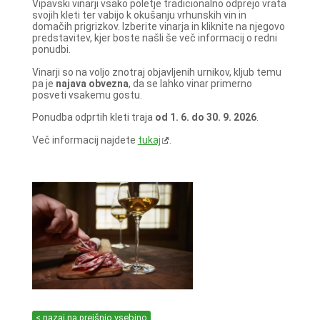
Vipavski vinarji vsako poletje tradicionalno odprejo vrata
svojih kleti ter vabijo k okušanju vrhunskih vin in
domačih prigrizkov. Izberite vinarja in kliknite na njegovo
predstavitev, kjer boste našli še več informacij o redni
ponudbi.
Vinarji so na voljo znotraj objavljenih urnikov, kljub temu
pa je
najava obvezna
, da se lahko vinar primerno
posveti vsakemu gostu.
Ponudba odprtih kleti traja
od 1. 6. do 30. 9. 2026
.
Več informacij najdete
tukaj
.
< nazaj na prejšnjo vsebino