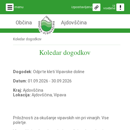
iz
menu
izpostavljeno
vsebine
Občina
Ajdovščina
Koledar dogodkov
Koledar dogodkov
Dogodek:
Odprte kleti Vipavske doline
Datum:
01.09.2026 - 30.09.2026
Kraj:
Ajdovščina
Lokacija:
Ajdovščina, Vipava
Priložnosti za okušanje vipavskih vin pri vinarjih. Vse
poletje.