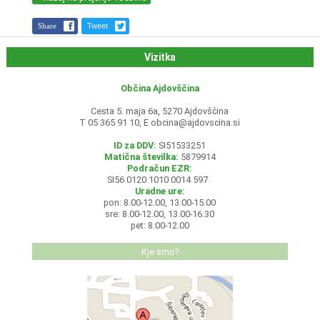
Share
Tweet
Vizitka
Občina Ajdovščina
Cesta 5. maja 6a, 5270 Ajdovščina
T 05 365 91 10, E
obcina@ajdovscina.si
ID za DDV:
SI51533251
Matična številka:
5879914
Podračun EZR:
SI56 0120 1010 0014 597
Uradne ure:
pon: 8.00-12.00, 13.00-15.00
sre: 8.00-12.00, 13.00-16.30
pet: 8.00-12.00
Kje smo?