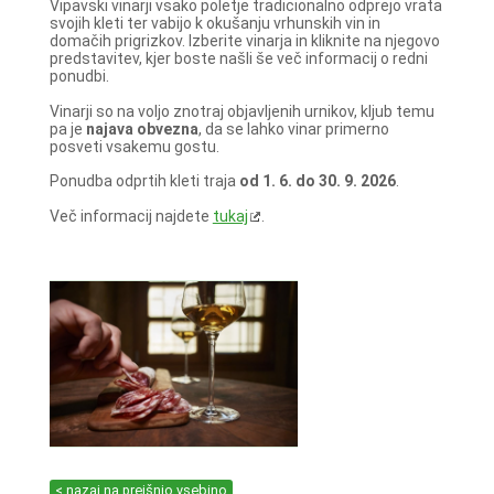
Vipavski vinarji vsako poletje tradicionalno odprejo vrata
svojih kleti ter vabijo k okušanju vrhunskih vin in
domačih prigrizkov. Izberite vinarja in kliknite na njegovo
predstavitev, kjer boste našli še več informacij o redni
ponudbi.
Vinarji so na voljo znotraj objavljenih urnikov, kljub temu
pa je
najava obvezna
, da se lahko vinar primerno
posveti vsakemu gostu.
Ponudba odprtih kleti traja
od 1. 6. do 30. 9. 2026
.
Več informacij najdete
tukaj
.
< nazaj na prejšnjo vsebino