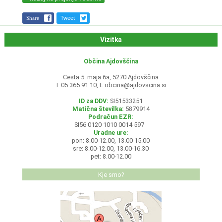
Share
Tweet
Vizitka
Občina Ajdovščina
Cesta 5. maja 6a, 5270 Ajdovščina
T 05 365 91 10, E
obcina@ajdovscina.si
ID za DDV:
SI51533251
Matična številka:
5879914
Podračun EZR:
SI56 0120 1010 0014 597
Uradne ure:
pon: 8.00-12.00, 13.00-15.00
sre: 8.00-12.00, 13.00-16.30
pet: 8.00-12.00
Kje smo?