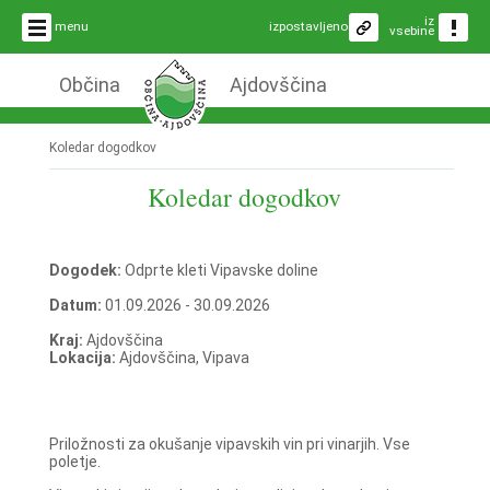
iz
menu
izpostavljeno
vsebine
Občina
Ajdovščina
Koledar dogodkov
Koledar dogodkov
Dogodek:
Odprte kleti Vipavske doline
Datum:
01.09.2026 - 30.09.2026
Kraj:
Ajdovščina
Lokacija:
Ajdovščina, Vipava
Priložnosti za okušanje vipavskih vin pri vinarjih. Vse
poletje.