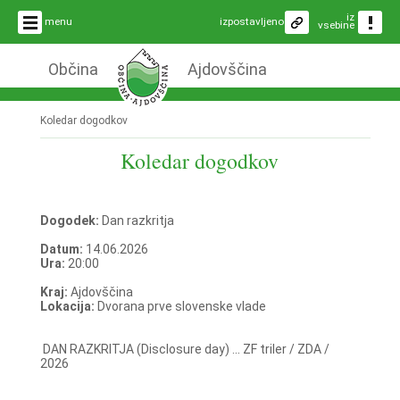
iz
menu
izpostavljeno
vsebine
Občina
Ajdovščina
Koledar dogodkov
Koledar dogodkov
Dogodek:
Dan razkritja
Datum:
14.06.2026
Ura:
20:00
Kraj:
Ajdovščina
Lokacija:
Dvorana prve slovenske vlade
DAN RAZKRITJA (Disclosure day) ... ZF triler / ZDA /
2026