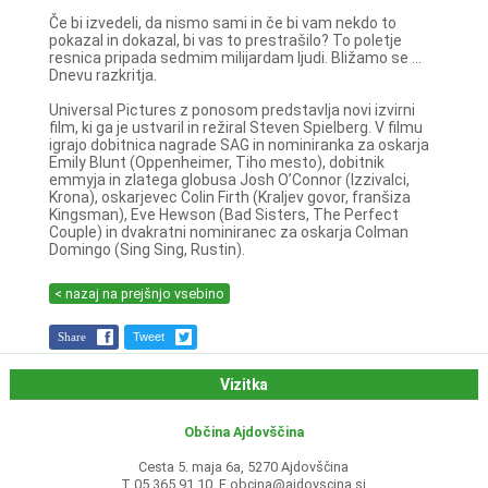
Če bi izvedeli, da nismo sami in če bi vam nekdo to
pokazal in dokazal, bi vas to prestrašilo? To poletje
resnica pripada sedmim milijardam ljudi. Bližamo se ...
Dnevu razkritja.
Universal Pictures z ponosom predstavlja novi izvirni
film, ki ga je ustvaril in režiral Steven Spielberg. V filmu
igrajo dobitnica nagrade SAG in nominiranka za oskarja
Emily Blunt (Oppenheimer, Tiho mesto), dobitnik
emmyja in zlatega globusa Josh O’Connor (Izzivalci,
Krona), oskarjevec Colin Firth (Kraljev govor, franšiza
Kingsman), Eve Hewson (Bad Sisters, The Perfect
Couple) in dvakratni nominiranec za oskarja Colman
Domingo (Sing Sing, Rustin).
< nazaj na prejšnjo vsebino
Share
Tweet
Vizitka
Občina Ajdovščina
Cesta 5. maja 6a, 5270 Ajdovščina
T 05 365 91 10, E
obcina@ajdovscina.si