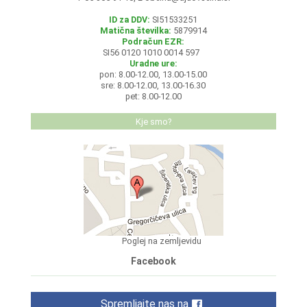
ID za DDV:
SI51533251
Matična številka:
5879914
Podračun EZR:
SI56 0120 1010 0014 597
Uradne ure:
pon: 8.00-12.00, 13.00-15.00
sre: 8.00-12.00, 13.00-16.30
pet: 8.00-12.00
Kje smo?
Poglej na zemljevidu
Facebook
Spremljajte nas na