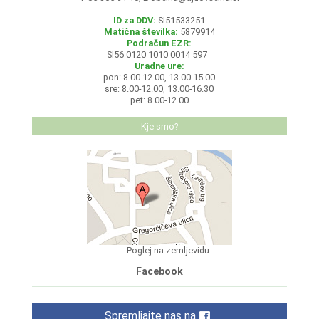
ID za DDV:
SI51533251
Matična številka:
5879914
Podračun EZR:
SI56 0120 1010 0014 597
Uradne ure:
pon: 8.00-12.00, 13.00-15.00
sre: 8.00-12.00, 13.00-16.30
pet: 8.00-12.00
Kje smo?
Poglej na zemljevidu
Facebook
Spremljajte nas na