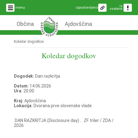
iz
menu
izpostavljeno
vsebine
Občina
Ajdovščina
Koledar dogodkov
Koledar dogodkov
Dogodek:
Dan razkritja
Datum:
14.06.2026
Ura:
20:00
Kraj:
Ajdovščina
Lokacija:
Dvorana prve slovenske vlade
DAN RAZKRITJA (Disclosure day) ... ZF triler / ZDA /
2026