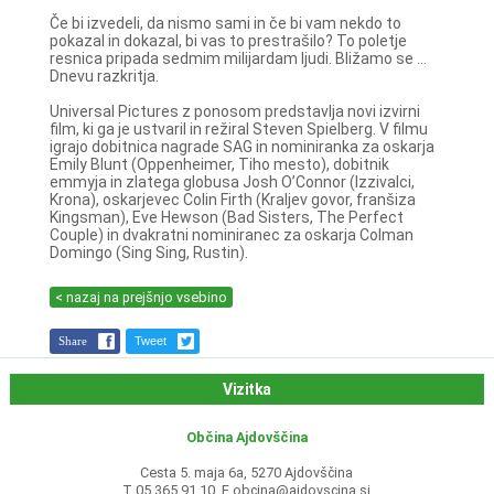
Če bi izvedeli, da nismo sami in če bi vam nekdo to
pokazal in dokazal, bi vas to prestrašilo? To poletje
resnica pripada sedmim milijardam ljudi. Bližamo se ...
Dnevu razkritja.
Universal Pictures z ponosom predstavlja novi izvirni
film, ki ga je ustvaril in režiral Steven Spielberg. V filmu
igrajo dobitnica nagrade SAG in nominiranka za oskarja
Emily Blunt (Oppenheimer, Tiho mesto), dobitnik
emmyja in zlatega globusa Josh O’Connor (Izzivalci,
Krona), oskarjevec Colin Firth (Kraljev govor, franšiza
Kingsman), Eve Hewson (Bad Sisters, The Perfect
Couple) in dvakratni nominiranec za oskarja Colman
Domingo (Sing Sing, Rustin).
< nazaj na prejšnjo vsebino
Share
Tweet
Vizitka
Občina Ajdovščina
Cesta 5. maja 6a, 5270 Ajdovščina
T 05 365 91 10, E
obcina@ajdovscina.si