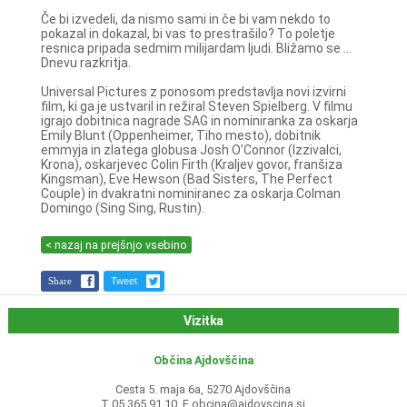
Če bi izvedeli, da nismo sami in če bi vam nekdo to
pokazal in dokazal, bi vas to prestrašilo? To poletje
resnica pripada sedmim milijardam ljudi. Bližamo se ...
Dnevu razkritja.
Universal Pictures z ponosom predstavlja novi izvirni
film, ki ga je ustvaril in režiral Steven Spielberg. V filmu
igrajo dobitnica nagrade SAG in nominiranka za oskarja
Emily Blunt (Oppenheimer, Tiho mesto), dobitnik
emmyja in zlatega globusa Josh O’Connor (Izzivalci,
Krona), oskarjevec Colin Firth (Kraljev govor, franšiza
Kingsman), Eve Hewson (Bad Sisters, The Perfect
Couple) in dvakratni nominiranec za oskarja Colman
Domingo (Sing Sing, Rustin).
< nazaj na prejšnjo vsebino
Share
Tweet
Vizitka
Občina Ajdovščina
Cesta 5. maja 6a, 5270 Ajdovščina
T 05 365 91 10, E
obcina@ajdovscina.si