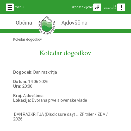
iz
menu
izpostavljeno
vsebine
Občina
Ajdovščina
Koledar dogodkov
Koledar dogodkov
Dogodek:
Dan razkritja
Datum:
14.06.2026
Ura:
20:00
Kraj:
Ajdovščina
Lokacija:
Dvorana prve slovenske vlade
DAN RAZKRITJA (Disclosure day) ... ZF triler / ZDA /
2026