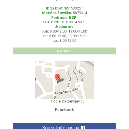
ID za DDV:
SI51533251
Matična številka:
5879914
Podračun EZR:
SI56 0120 1010 0014 597
Uradne ure:
pon: 8.00-12.00, 13.00-15.00
sre: 8.00-12.00, 13.00-16.30
pet: 8.00-12.00
Kje smo?
Poglej na zemljevidu
Facebook
Spremljajte nas na