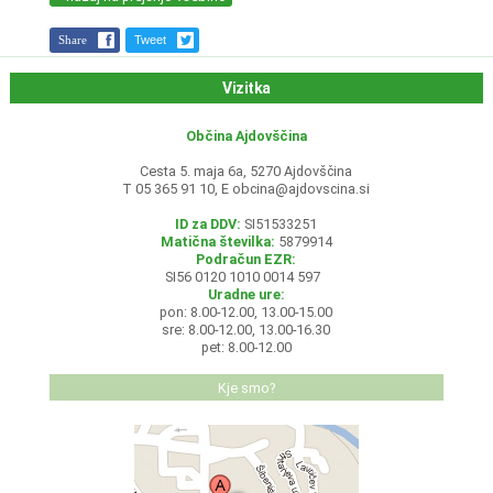
Share
Tweet
Vizitka
Občina Ajdovščina
Cesta 5. maja 6a, 5270 Ajdovščina
T 05 365 91 10, E
obcina@ajdovscina.si
ID za DDV:
SI51533251
Matična številka:
5879914
Podračun EZR:
SI56 0120 1010 0014 597
Uradne ure:
pon: 8.00-12.00, 13.00-15.00
sre: 8.00-12.00, 13.00-16.30
pet: 8.00-12.00
Kje smo?