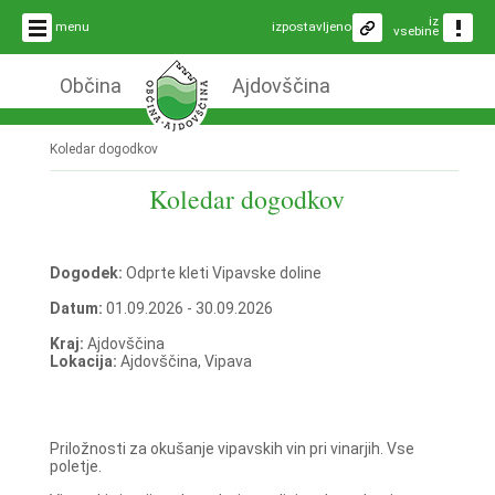
iz
menu
izpostavljeno
vsebine
Občina
Ajdovščina
Koledar dogodkov
Koledar dogodkov
Dogodek:
Odprte kleti Vipavske doline
Datum:
01.09.2026 - 30.09.2026
Kraj:
Ajdovščina
Lokacija:
Ajdovščina, Vipava
Priložnosti za okušanje vipavskih vin pri vinarjih. Vse
poletje.