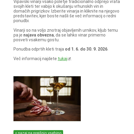
Vipavski vinarji vsako poletje tradicionalno odprejo vrata
svojih kleti ter vabijo k okušanju vrhunskih vin in
domačih prigrizkov. Izberite vinarja in kliknite na njegovo
predstavitev, kjer boste našli še več informacij o redni
ponudbi.
Vinarji so na voljo znotraj objavljenih urnikov, kljub temu
pa je
najava obvezna
, da se lahko vinar primerno
posveti vsakemu gostu.
Ponudba odprtih kleti traja
od 1. 6. do 30. 9. 2026
.
Več informacij najdete
tukaj
.
< nazaj na prejšnjo vsebino