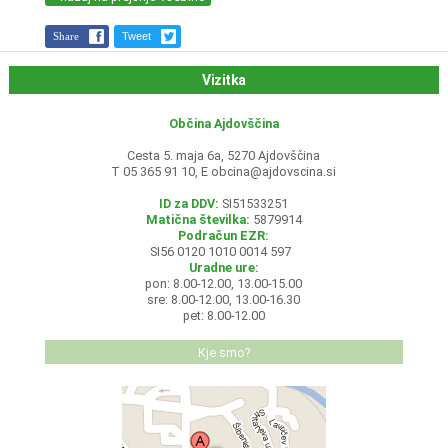
Share
Tweet
Vizitka
Občina Ajdovščina
Cesta 5. maja 6a, 5270 Ajdovščina
T 05 365 91 10, E
obcina@ajdovscina.si
ID za DDV:
SI51533251
Matična številka:
5879914
Podračun EZR:
SI56 0120 1010 0014 597
Uradne ure:
pon: 8.00-12.00, 13.00-15.00
sre: 8.00-12.00, 13.00-16.30
pet: 8.00-12.00
Kje smo?