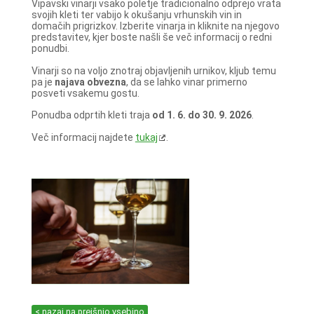
Vipavski vinarji vsako poletje tradicionalno odprejo vrata
svojih kleti ter vabijo k okušanju vrhunskih vin in
domačih prigrizkov. Izberite vinarja in kliknite na njegovo
predstavitev, kjer boste našli še več informacij o redni
ponudbi.
Vinarji so na voljo znotraj objavljenih urnikov, kljub temu
pa je
najava obvezna
, da se lahko vinar primerno
posveti vsakemu gostu.
Ponudba odprtih kleti traja
od 1. 6. do 30. 9. 2026
.
Več informacij najdete
tukaj
.
< nazaj na prejšnjo vsebino