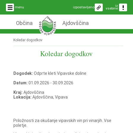
iz
menu
izpostavljeno
vsebine
Občina
Ajdovščina
Koledar dogodkov
Koledar dogodkov
Dogodek:
Odprte kleti Vipavske doline
Datum:
01.09.2026 - 30.09.2026
Kraj:
Ajdovščina
Lokacija:
Ajdovščina, Vipava
Priložnosti za okušanje vipavskih vin pri vinarjih. Vse
poletje.