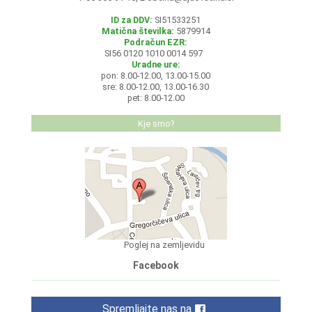
ID za DDV:
SI51533251
Matična številka:
5879914
Podračun EZR:
SI56 0120 1010 0014 597
Uradne ure:
pon: 8.00-12.00, 13.00-15.00
sre: 8.00-12.00, 13.00-16.30
pet: 8.00-12.00
Kje smo?
Poglej na zemljevidu
Facebook
Spremljajte nas na