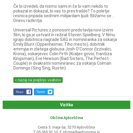
Če bi izvedeli, da nismo sami in če bi vam nekdo to
pokazal in dokazal, bi vas to prestrašilo? To poletje
resnica pripada sedmim milijardam ljudi. Bližamo se ...
Dnevu razkritja.
Universal Pictures z ponosom predstavlja novi izvirni
film, ki ga je ustvaril in režiral Steven Spielberg. V filmu
igrajo dobitnica nagrade SAG in nominiranka za oskarja
Emily Blunt (Oppenheimer, Tiho mesto), dobitnik
emmyja in zlatega globusa Josh O’Connor (Izzivalci,
Krona), oskarjevec Colin Firth (Kraljev govor, franšiza
Kingsman), Eve Hewson (Bad Sisters, The Perfect
Couple) in dvakratni nominiranec za oskarja Colman
Domingo (Sing Sing, Rustin).
< nazaj na prejšnjo vsebino
Share
Tweet
Vizitka
Občina Ajdovščina
Cesta 5. maja 6a, 5270 Ajdovščina
T 05 365 91 10, E
obcina@ajdovscina.si