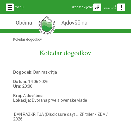
iz
menu
izpostavljeno
vsebine
Občina
Ajdovščina
Koledar dogodkov
Koledar dogodkov
Dogodek:
Dan razkritja
Datum:
14.06.2026
Ura:
20:00
Kraj:
Ajdovščina
Lokacija:
Dvorana prve slovenske vlade
DAN RAZKRITJA (Disclosure day) ... ZF triler / ZDA /
2026