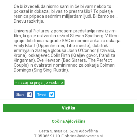
Če bi izvedeli, da nismo sami in če bi vam nekdo to
pokazal in dokazal, bi vas to prestrašilo? To poletje
resnica pripada sedmim milijardam ljudi. Bližamo se ...
Dnevu razkritja.
Universal Pictures z ponosom predstavlja novi izvirni
film, ki ga je ustvaril in režiral Steven Spielberg. V filmu
igrajo dobitnica nagrade SAG in nominiranka za oskarja
Emily Blunt (Oppenheimer, Tiho mesto), dobitnik
emmyja in zlatega globusa Josh O’Connor (Izzivalci,
Krona), oskarjevec Colin Firth (Kraljev govor, franšiza
Kingsman), Eve Hewson (Bad Sisters, The Perfect
Couple) in dvakratni nominiranec za oskarja Colman
Domingo (Sing Sing, Rustin).
< nazaj na prejšnjo vsebino
Share
Tweet
Vizitka
Občina Ajdovščina
Cesta 5. maja 6a, 5270 Ajdovščina
T 05 365 91 10, E
obcina@ajdovscina.si