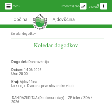
iz
menu
izpostavljeno
vsebine
Občina
Ajdovščina
Koledar dogodkov
Koledar dogodkov
Dogodek:
Dan razkritja
Datum:
14.06.2026
Ura:
20:00
Kraj:
Ajdovščina
Lokacija:
Dvorana prve slovenske vlade
DAN RAZKRITJA (Disclosure day) ... ZF triler / ZDA /
2026