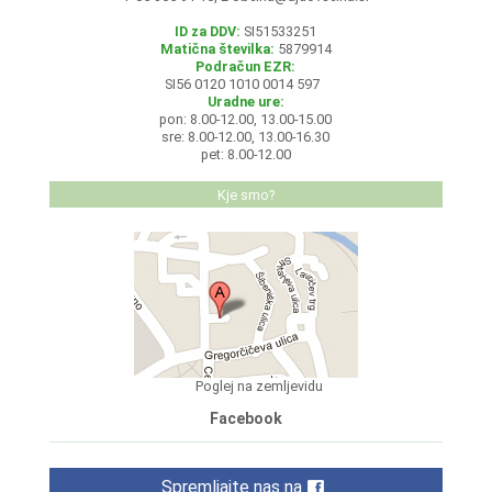
ID za DDV:
SI51533251
Matična številka:
5879914
Podračun EZR:
SI56 0120 1010 0014 597
Uradne ure:
pon: 8.00-12.00, 13.00-15.00
sre: 8.00-12.00, 13.00-16.30
pet: 8.00-12.00
Kje smo?
Poglej na zemljevidu
Facebook
Spremljajte nas na