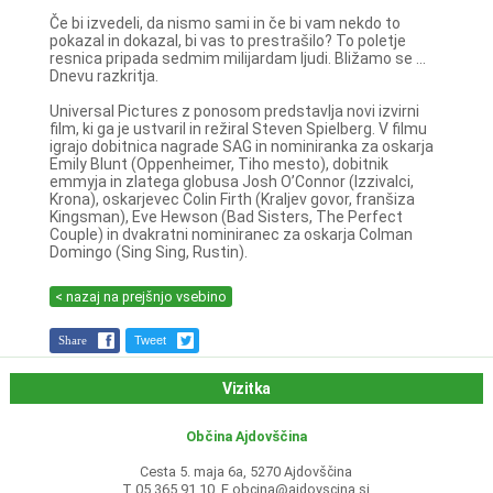
Če bi izvedeli, da nismo sami in če bi vam nekdo to
pokazal in dokazal, bi vas to prestrašilo? To poletje
resnica pripada sedmim milijardam ljudi. Bližamo se ...
Dnevu razkritja.
Universal Pictures z ponosom predstavlja novi izvirni
film, ki ga je ustvaril in režiral Steven Spielberg. V filmu
igrajo dobitnica nagrade SAG in nominiranka za oskarja
Emily Blunt (Oppenheimer, Tiho mesto), dobitnik
emmyja in zlatega globusa Josh O’Connor (Izzivalci,
Krona), oskarjevec Colin Firth (Kraljev govor, franšiza
Kingsman), Eve Hewson (Bad Sisters, The Perfect
Couple) in dvakratni nominiranec za oskarja Colman
Domingo (Sing Sing, Rustin).
< nazaj na prejšnjo vsebino
Share
Tweet
Vizitka
Občina Ajdovščina
Cesta 5. maja 6a, 5270 Ajdovščina
T 05 365 91 10, E
obcina@ajdovscina.si