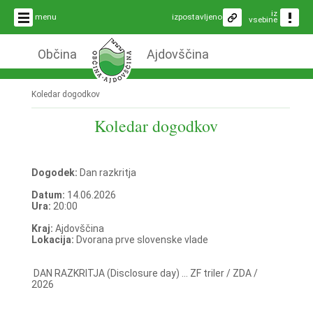
iz
menu
izpostavljeno
vsebine
Občina
Ajdovščina
Koledar dogodkov
Koledar dogodkov
Dogodek:
Dan razkritja
Datum:
14.06.2026
Ura:
20:00
Kraj:
Ajdovščina
Lokacija:
Dvorana prve slovenske vlade
DAN RAZKRITJA (Disclosure day) ... ZF triler / ZDA /
2026