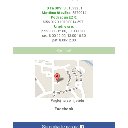
ID za DDV:
SI51533251
Matična številka:
5879914
Podračun EZR:
SI56 0120 1010 0014 597
Uradne ure:
pon: 8.00-12.00, 13.00-15.00
sre: 8.00-12.00, 13.00-16.30
pet: 8.00-12.00
Kje smo?
Poglej na zemljevidu
Facebook
Spremljajte nas na