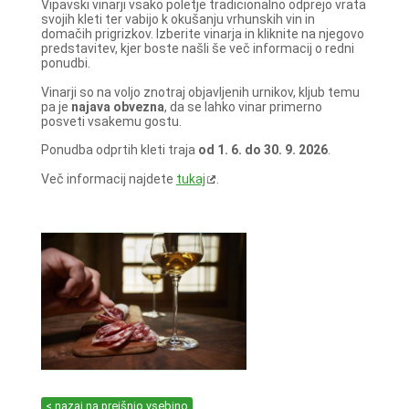
Vipavski vinarji vsako poletje tradicionalno odprejo vrata
svojih kleti ter vabijo k okušanju vrhunskih vin in
domačih prigrizkov. Izberite vinarja in kliknite na njegovo
predstavitev, kjer boste našli še več informacij o redni
ponudbi.
Vinarji so na voljo znotraj objavljenih urnikov, kljub temu
pa je
najava obvezna
, da se lahko vinar primerno
posveti vsakemu gostu.
Ponudba odprtih kleti traja
od 1. 6. do 30. 9. 2026
.
Več informacij najdete
tukaj
.
< nazaj na prejšnjo vsebino