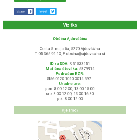
Share
Tweet
Vizitka
Občina Ajdovščina
Cesta 5. maja 6a, 5270 Ajdovščina
T 05 365 91 10, E
obcina@ajdovscina.si
ID za DDV:
SI51533251
Matična številka:
5879914
Podračun EZR:
SI56 0120 1010 0014 597
Uradne ure:
pon: 8.00-12.00, 13.00-15.00
sre: 8.00-12.00, 13.00-16.30
pet: 8.00-12.00
Kje smo?