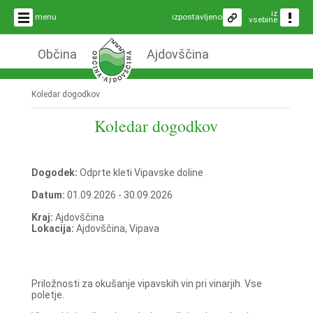
iz
menu
izpostavljeno
vsebine
Občina
Ajdovščina
Koledar dogodkov
Koledar dogodkov
Dogodek:
Odprte kleti Vipavske doline
Datum:
01.09.2026 - 30.09.2026
Kraj:
Ajdovščina
Lokacija:
Ajdovščina, Vipava
Priložnosti za okušanje vipavskih vin pri vinarjih. Vse
poletje.