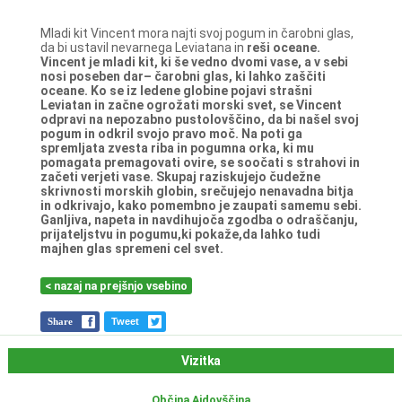
Mladi kit Vincent mora najti svoj pogum in čarobni glas,
da bi ustavil nevarnega Leviatana in
reši oceane.
Vincent je mladi kit, ki še vedno dvomi vase, a v sebi
nosi poseben dar– čarobni glas, ki
lahko zaščiti
oceane. Ko se iz ledene globine pojavi strašni
Leviatan in začne ogrožati morski
svet, se Vincent
odpravi na nepozabno pustolovščino, da bi našel svoj
pogum in odkril svojo
pravo moč. Na poti ga
spremljata zvesta riba in pogumna orka, ki mu
pomagata
premagovati ovire, se soočati s strahovi in
začeti verjeti vase. Skupaj raziskujejo čudežne
skrivnosti morskih globin, srečujejo nenavadna bitja
in odkrivajo, kako pomembno je
zaupati samemu sebi.
Ganljiva, napeta in navdihujoča zgodba o odraščanju,
prijateljstvu in
pogumu,ki pokaže,da lahko tudi
majhen glas spremeni cel svet.
< nazaj na prejšnjo vsebino
Share
Tweet
Vizitka
Občina Ajdovščina