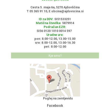
Cesta 5. maja 6a, 5270 Ajdovščina
T 05 365 91 10, E
obcina@ajdovscina.si
ID za DDV:
SI51533251
Matična številka:
5879914
Podračun EZR:
SI56 0120 1010 0014 597
Uradne ure:
pon: 8.00-12.00, 13.00-15.00
sre: 8.00-12.00, 13.00-16.30
pet: 8.00-12.00
Kje smo?
Poglej na zemljevidu
Facebook