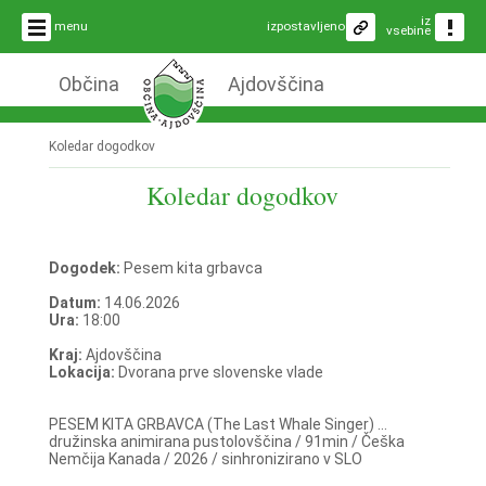
iz
menu
izpostavljeno
vsebine
Občina
Ajdovščina
Koledar dogodkov
Koledar dogodkov
Dogodek:
Pesem kita grbavca
Datum:
14.06.2026
Ura:
18:00
Kraj:
Ajdovščina
Lokacija:
Dvorana prve slovenske vlade
PESEM KITA GRBAVCA (The Last Whale Singer) ...
družinska animirana pustolovščina / 91min / Češka
Nemčija Kanada / 2026 / sinhronizirano v SLO