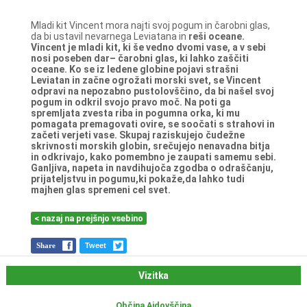
Mladi kit Vincent mora najti svoj pogum in čarobni glas,
da bi ustavil nevarnega Leviatana in
reši oceane.
Vincent je mladi kit, ki še vedno dvomi vase, a v sebi
nosi poseben dar– čarobni glas, ki
lahko zaščiti
oceane. Ko se iz ledene globine pojavi strašni
Leviatan in začne ogrožati morski
svet, se Vincent
odpravi na nepozabno pustolovščino, da bi našel svoj
pogum in odkril svojo
pravo moč. Na poti ga
spremljata zvesta riba in pogumna orka, ki mu
pomagata
premagovati ovire, se soočati s strahovi in
začeti verjeti vase. Skupaj raziskujejo čudežne
skrivnosti morskih globin, srečujejo nenavadna bitja
in odkrivajo, kako pomembno je
zaupati samemu sebi.
Ganljiva, napeta in navdihujoča zgodba o odraščanju,
prijateljstvu in
pogumu,ki pokaže,da lahko tudi
majhen glas spremeni cel svet.
< nazaj na prejšnjo vsebino
Share
Tweet
Vizitka
Občina Ajdovščina