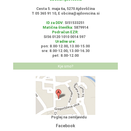
Cesta 5. maja 6a, 5270 Ajdovščina
T 05 365 91 10, E
obcina@ajdovscina.si
ID za DDV:
SI51533251
Matična številka:
5879914
Podračun EZR:
SI56 0120 1010 0014 597
Uradne ure:
pon: 8.00-12.00, 13.00-15.00
sre: 8.00-12.00, 13.00-16.30
pet: 8.00-12.00
Kje smo?
Poglej na zemljevidu
Facebook