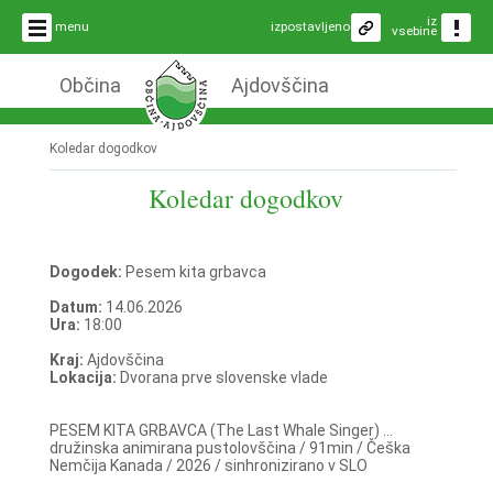
iz
menu
izpostavljeno
vsebine
Občina
Ajdovščina
Koledar dogodkov
Koledar dogodkov
Dogodek:
Pesem kita grbavca
Datum:
14.06.2026
Ura:
18:00
Kraj:
Ajdovščina
Lokacija:
Dvorana prve slovenske vlade
PESEM KITA GRBAVCA (The Last Whale Singer) ...
družinska animirana pustolovščina / 91min / Češka
Nemčija Kanada / 2026 / sinhronizirano v SLO