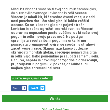
Mladi kit Vincent mora najti svoj pogum in čarobni glas,
da bi ustavil nevarnega Leviatana in
reši oceane.
Vincent je mladi kit, ki še vedno dvomi vase, a v sebi
nosi poseben dar– čarobni glas, ki
lahko zaščiti
oceane. Ko se iz ledene globine pojavi strašni
Leviatan in začne ogrožati morski
svet, se Vincent
odpravi na nepozabno pustolovščino, da bi našel svoj
pogum in odkril svojo
pravo moč. Na poti ga
spremljata zvesta riba in pogumna orka, ki mu
pomagata
premagovati ovire, se soočati s strahovi in
začeti verjeti vase. Skupaj raziskujejo čudežne
skrivnosti morskih globin, srečujejo nenavadna bitja
in odkrivajo, kako pomembno je
zaupati samemu sebi.
Ganljiva, napeta in navdihujoča zgodba o odraščanju,
prijateljstvu in
pogumu,ki pokaže,da lahko tudi
majhen glas spremeni cel svet.
< nazaj na prejšnjo vsebino
Share
Tweet
Vizitka
Občina Ajdovščina