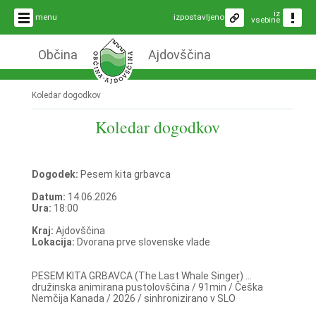
iz
menu
izpostavljeno
vsebine
Občina
Ajdovščina
Koledar dogodkov
Koledar dogodkov
Dogodek:
Pesem kita grbavca
Datum:
14.06.2026
Ura:
18:00
Kraj:
Ajdovščina
Lokacija:
Dvorana prve slovenske vlade
PESEM KITA GRBAVCA (The Last Whale Singer) ...
družinska animirana pustolovščina / 91min / Češka
Nemčija Kanada / 2026 / sinhronizirano v SLO