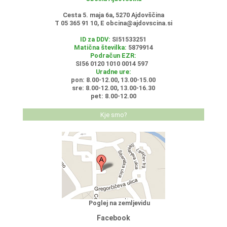
Cesta 5. maja 6a, 5270 Ajdovščina
T 05 365 91 10, E
obcina@ajdovscina.si
ID za DDV:
SI51533251
Matična številka:
5879914
Podračun EZR:
SI56 0120 1010 0014 597
Uradne ure:
pon: 8.00-12.00, 13.00-15.00
sre: 8.00-12.00, 13.00-16.30
pet: 8.00-12.00
Kje smo?
Poglej na zemljevidu
Facebook