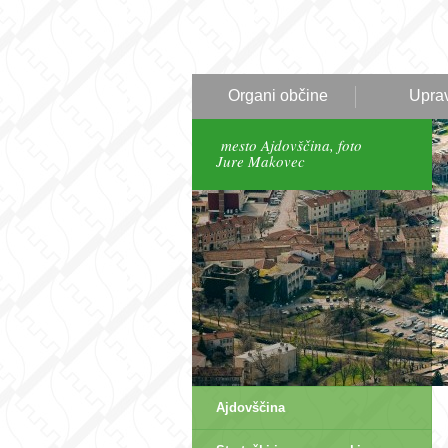
Organi občine
Upra
mesto Ajdovščina, foto
Jure Makovec
Ajdovščina