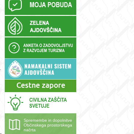
r
Spremembe in dopolnitve
Občinskega prostorskega
načrta