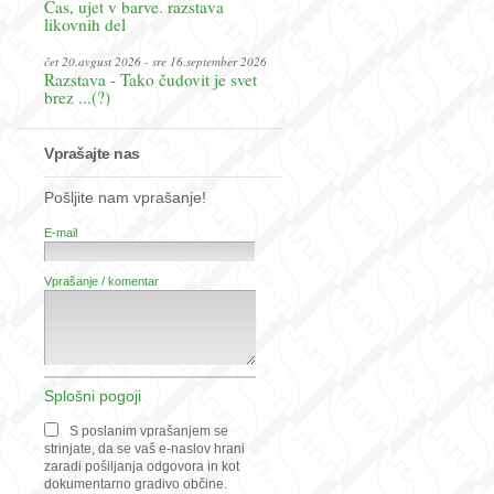
Čas, ujet v barve. razstava
likovnih del
čet 20.avgust 2026 - sre 16.september 2026
Razstava - Tako čudovit je svet
brez ...(?)
Vprašajte nas
Pošljite nam vprašanje!
E-mail
Vprašanje / komentar
Splošni pogoji
S poslanim vprašanjem se
strinjate, da se vaš e-naslov hrani
zaradi pošiljanja odgovora in kot
dokumentarno gradivo občine.