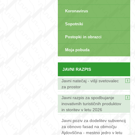
Koronavirus
Sopotniki
Postopki in obrazci
sep>
Moja pobuda
JAVNI RAZPIS
Javni natečaj - višji svetovalec
za prostor
Javni razpis za spodbujanje
inovativnih turističnih produktov
in storitev v letu 2026
Javni poziv za dodelitev subvencij
za obnovo fasad na območju
Ajdovščina - mestno jedro v letu