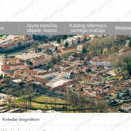
Javna naročila,
Katalog informacij
va
Medijsk
objave, razpisi
javnega značaja
Koledar dogodkov