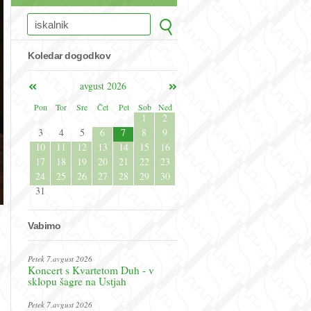
Koledar dogodkov
avgust 2026
Pon
Tor
Sre
Čet
Pet
Sob
Ned
1
2
3
4
5
6
7
8
9
10
11
12
13
14
15
16
17
18
19
20
21
22
23
24
25
26
27
28
29
30
31
Vabimo
Petek 7.avgust 2026
Koncert s Kvartetom Duh - v
sklopu šagre na Ustjah
Petek 7.avgust 2026