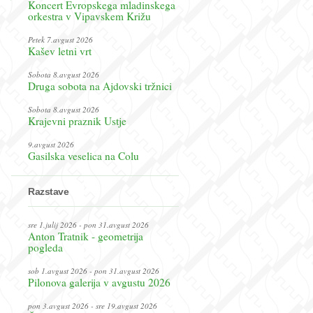
Koncert Evropskega mladinskega
orkestra v Vipavskem Križu
Petek 7.avgust 2026
Kašev letni vrt
Sobota 8.avgust 2026
Druga sobota na Ajdovski tržnici
Sobota 8.avgust 2026
Krajevni praznik Ustje
9.avgust 2026
Gasilska veselica na Colu
Razstave
sre 1.julij 2026 - pon 31.avgust 2026
Anton Tratnik - geometrija
pogleda
sob 1.avgust 2026 - pon 31.avgust 2026
Pilonova galerija v avgustu 2026
pon 3.avgust 2026 - sre 19.avgust 2026