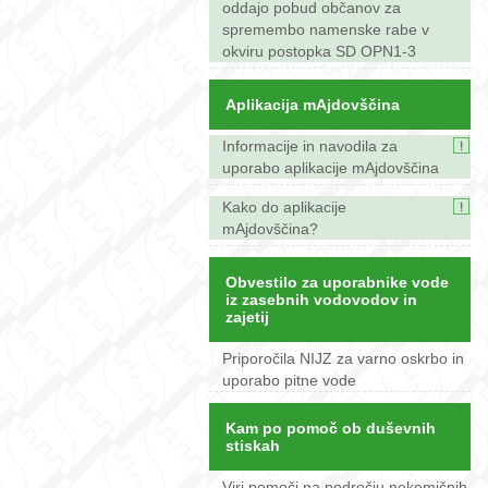
oddajo pobud občanov za
spremembo namenske rabe v
okviru postopka SD OPN1-3
Aplikacija mAjdovščina
Informacije in navodila za
uporabo aplikacije mAjdovščina
Kako do aplikacije
mAjdovščina?
Obvestilo za uporabnike vode
iz zasebnih vodovodov in
zajetij
Priporočila NIJZ za varno oskrbo in
uporabo pitne vode
Kam po pomoč ob duševnih
stiskah
Viri pomoči na področju nekemičnih