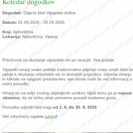
Koledar dogodkov
Dogodek:
Odprte kleti Vipavske doline
Datum:
01.09.2026 - 30.09.2026
Kraj:
Ajdovščina
Lokacija:
Ajdovščina, Vipava
Priložnosti za okušanje vipavskih vin pri vinarjih. Vse poletje.
Vipavski vinarji vsako poletje tradicionalno odprejo vrata svojih kleti te
vabijo k okušanju vrhunskih vin in domačih prigrizkov. Izberite vinarja
in kliknite na njegovo predstavitev, kjer boste našli še več informacij o
redni ponudbi.
Vinarji so na voljo znotraj objavljenih urnikov, kljub temu pa je
najava
obvezna
, da se lahko vinar primerno posveti vsakemu gostu.
Ponudba odprtih kleti traja
od 1. 6. do 30. 9. 2026
.
Več informacij najdete
tukaj
.