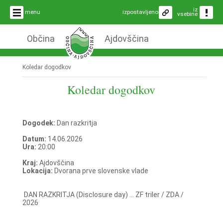
iz
menu
izpostavljeno
vsebine
Občina
Ajdovščina
Koledar dogodkov
Koledar dogodkov
Dogodek:
Dan razkritja
Datum:
14.06.2026
Ura:
20:00
Kraj:
Ajdovščina
Lokacija:
Dvorana prve slovenske vlade
DAN RAZKRITJA (Disclosure day) ... ZF triler / ZDA /
2026