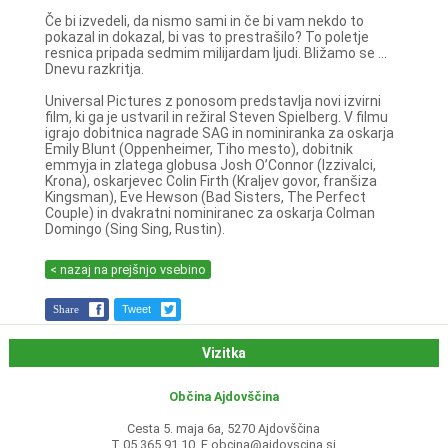
Če bi izvedeli, da nismo sami in če bi vam nekdo to
pokazal in dokazal, bi vas to prestrašilo? To poletje
resnica pripada sedmim milijardam ljudi. Bližamo se ...
Dnevu razkritja.
Universal Pictures z ponosom predstavlja novi izvirni
film, ki ga je ustvaril in režiral Steven Spielberg. V filmu
igrajo dobitnica nagrade SAG in nominiranka za oskarja
Emily Blunt (Oppenheimer, Tiho mesto), dobitnik
emmyja in zlatega globusa Josh O’Connor (Izzivalci,
Krona), oskarjevec Colin Firth (Kraljev govor, franšiza
Kingsman), Eve Hewson (Bad Sisters, The Perfect
Couple) in dvakratni nominiranec za oskarja Colman
Domingo (Sing Sing, Rustin).
< nazaj na prejšnjo vsebino
Share
Tweet
Vizitka
Občina Ajdovščina
Cesta 5. maja 6a, 5270 Ajdovščina
T 05 365 91 10, E
obcina@ajdovscina.si