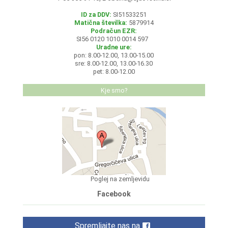
ID za DDV:
SI51533251
Matična številka:
5879914
Podračun EZR:
SI56 0120 1010 0014 597
Uradne ure:
pon: 8.00-12.00, 13.00-15.00
sre: 8.00-12.00, 13.00-16.30
pet: 8.00-12.00
Kje smo?
Poglej na zemljevidu
Facebook
Spremljajte nas na