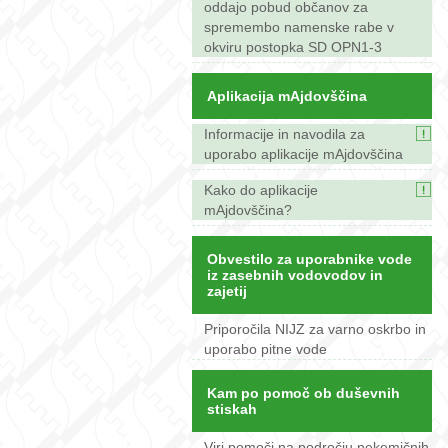
oddajo pobud občanov za
spremembo namenske rabe v
okviru postopka SD OPN1-3
Aplikacija mAjdovščina
Informacije in navodila za
uporabo aplikacije mAjdovščina
Kako do aplikacije
mAjdovščina?
Obvestilo za uporabnike vode
iz zasebnih vodovodov in
zajetij
Priporočila NIJZ za varno oskrbo in
uporabo pitne vode
Kam po pomoč ob duševnih
stiskah
Viri pomoči na področju nekemičnih