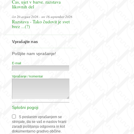
Čas, ujet v barve. razstava
likovnih del
čet 20.avgust 2026 - sre 16.september 2026
Razstava - Tako čudovit je svet
brez ...(?)
Vprašajte nas
Pošljite nam vprašanje!
E-mail
Vprašanje / komentar
Splošni pogoji
S poslanim vprašanjem se
strinjate, da se vaš e-naslov hrani
zaradi pošiljanja odgovora in kot
dokumentarno gradivo občine.