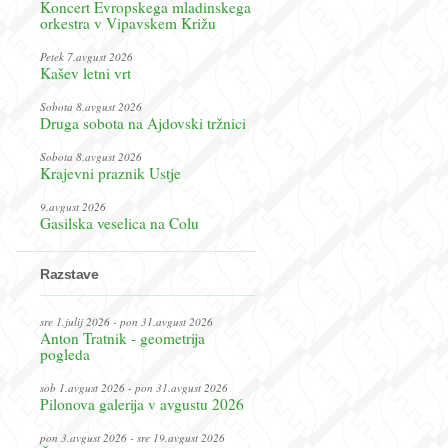
Koncert Evropskega mladinskega
orkestra v Vipavskem Križu
Petek 7.avgust 2026
Kašev letni vrt
Sobota 8.avgust 2026
Druga sobota na Ajdovski tržnici
Sobota 8.avgust 2026
Krajevni praznik Ustje
9.avgust 2026
Gasilska veselica na Colu
Razstave
sre 1.julij 2026 - pon 31.avgust 2026
Anton Tratnik - geometrija
pogleda
sob 1.avgust 2026 - pon 31.avgust 2026
Pilonova galerija v avgustu 2026
pon 3.avgust 2026 - sre 19.avgust 2026