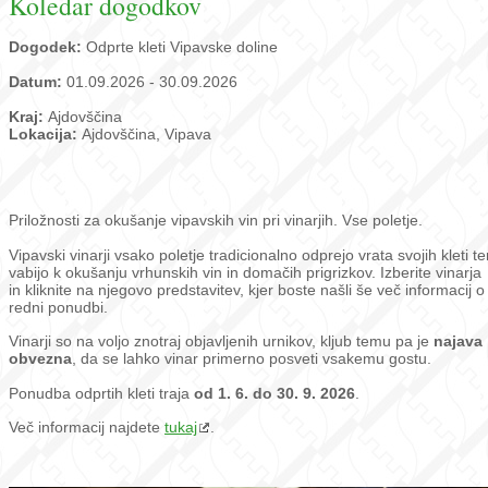
Koledar dogodkov
Dogodek:
Odprte kleti Vipavske doline
Datum:
01.09.2026 - 30.09.2026
Kraj:
Ajdovščina
Lokacija:
Ajdovščina, Vipava
Priložnosti za okušanje vipavskih vin pri vinarjih. Vse poletje.
Vipavski vinarji vsako poletje tradicionalno odprejo vrata svojih kleti te
vabijo k okušanju vrhunskih vin in domačih prigrizkov. Izberite vinarja
in kliknite na njegovo predstavitev, kjer boste našli še več informacij o
redni ponudbi.
Vinarji so na voljo znotraj objavljenih urnikov, kljub temu pa je
najava
obvezna
, da se lahko vinar primerno posveti vsakemu gostu.
Ponudba odprtih kleti traja
od 1. 6. do 30. 9. 2026
.
Več informacij najdete
tukaj
.