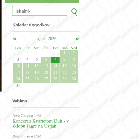
Koledar dogodkov
avgust 2026
Pon
Tor
Sre
Čet
Pet
Sob
Ned
1
2
3
4
5
6
7
8
9
10
11
12
13
14
15
16
17
18
19
20
21
22
23
24
25
26
27
28
29
30
31
Vabimo
Petek 7.avgust 2026
Koncert s Kvartetom Duh - v
sklopu šagre na Ustjah
Petek 7.avgust 2026