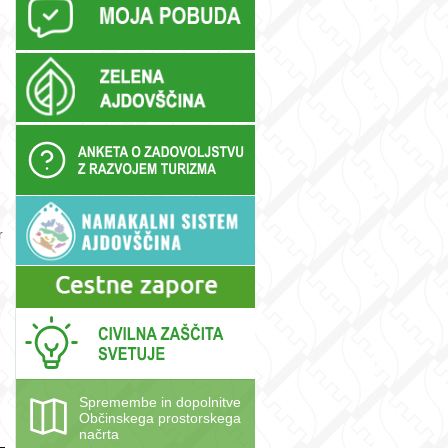
r
Spremembe in dopolnitve
Občinskega prostorskega
načrta