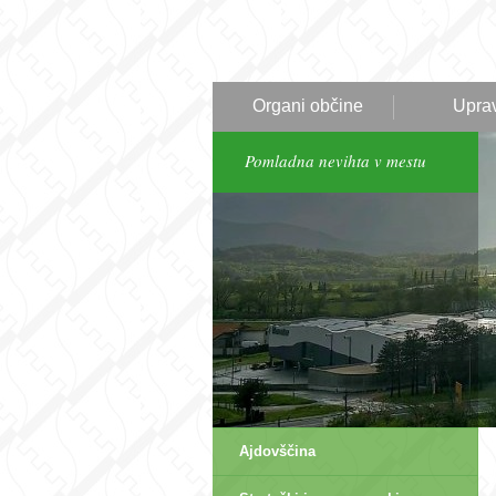
Organi občine
Upra
Pomladna nevihta v mestu
Ajdovščina