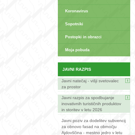
Koronavirus
Sopotniki
Postopki in obrazci
sep>
Moja pobuda
JAVNI RAZPIS
Javni natečaj - višji svetovalec
za prostor
Javni razpis za spodbujanje
inovativnih turističnih produktov
in storitev v letu 2026
Javni poziv za dodelitev subvencij
za obnovo fasad na območju
Ajdovščina - mestno jedro v letu