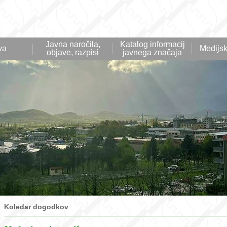
Javna naročila,
Katalog informacij
va
Medijsk
objave, razpisi
javnega značaja
Koledar dogodkov