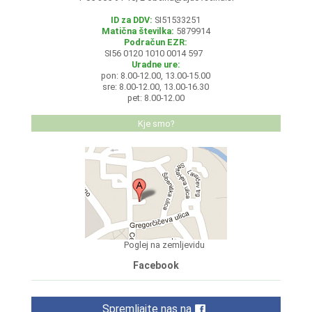
ID za DDV:
SI51533251
Matična številka:
5879914
Podračun EZR:
SI56 0120 1010 0014 597
Uradne ure:
pon: 8.00-12.00, 13.00-15.00
sre: 8.00-12.00, 13.00-16.30
pet: 8.00-12.00
Kje smo?
Poglej na zemljevidu
Facebook
Spremljajte nas na