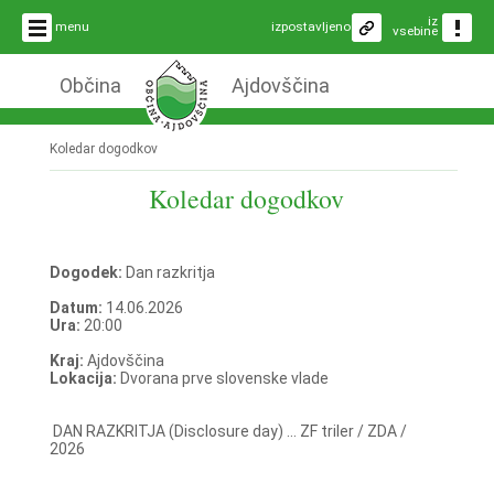
iz
menu
izpostavljeno
vsebine
Občina
Ajdovščina
Koledar dogodkov
Koledar dogodkov
Dogodek:
Dan razkritja
Datum:
14.06.2026
Ura:
20:00
Kraj:
Ajdovščina
Lokacija:
Dvorana prve slovenske vlade
DAN RAZKRITJA (Disclosure day) ... ZF triler / ZDA /
2026