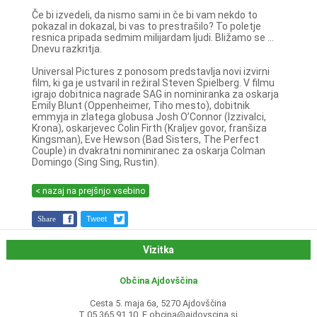
Če bi izvedeli, da nismo sami in če bi vam nekdo to
pokazal in dokazal, bi vas to prestrašilo? To poletje
resnica pripada sedmim milijardam ljudi. Bližamo se ...
Dnevu razkritja.
Universal Pictures z ponosom predstavlja novi izvirni
film, ki ga je ustvaril in režiral Steven Spielberg. V filmu
igrajo dobitnica nagrade SAG in nominiranka za oskarja
Emily Blunt (Oppenheimer, Tiho mesto), dobitnik
emmyja in zlatega globusa Josh O’Connor (Izzivalci,
Krona), oskarjevec Colin Firth (Kraljev govor, franšiza
Kingsman), Eve Hewson (Bad Sisters, The Perfect
Couple) in dvakratni nominiranec za oskarja Colman
Domingo (Sing Sing, Rustin).
< nazaj na prejšnjo vsebino
Share
Tweet
Vizitka
Občina Ajdovščina
Cesta 5. maja 6a, 5270 Ajdovščina
T 05 365 91 10, E
obcina@ajdovscina.si