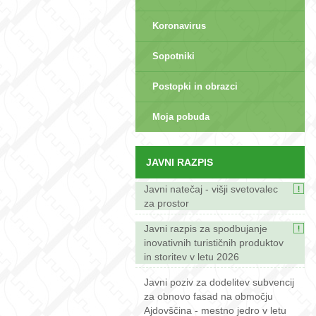
Koronavirus
Sopotniki
Postopki in obrazci
sep>
Moja pobuda
JAVNI RAZPIS
Javni natečaj - višji svetovalec
za prostor
Javni razpis za spodbujanje
inovativnih turističnih produktov
in storitev v letu 2026
Javni poziv za dodelitev subvencij
za obnovo fasad na območju
Ajdovščina - mestno jedro v letu