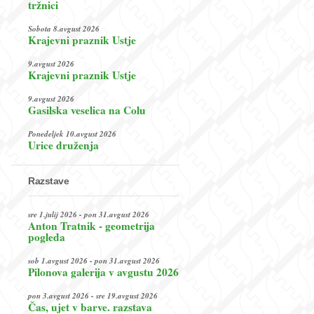
tržnici
Sobota 8.avgust 2026
Krajevni praznik Ustje
9.avgust 2026
Krajevni praznik Ustje
9.avgust 2026
Gasilska veselica na Colu
Ponedeljek 10.avgust 2026
Urice druženja
Razstave
sre 1.julij 2026 - pon 31.avgust 2026
Anton Tratnik - geometrija
pogleda
sob 1.avgust 2026 - pon 31.avgust 2026
Pilonova galerija v avgustu 2026
pon 3.avgust 2026 - sre 19.avgust 2026
Čas, ujet v barve. razstava