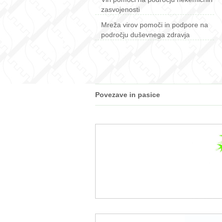
zasvojenosti
Mreža virov pomoči in podpore na
področju duševnega zdravja
Povezave in pasice