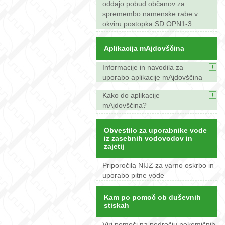
oddajo pobud občanov za
spremembo namenske rabe v
okviru postopka SD OPN1-3
Aplikacija mAjdovščina
Informacije in navodila za
uporabo aplikacije mAjdovščina
Kako do aplikacije
mAjdovščina?
Obvestilo za uporabnike vode
iz zasebnih vodovodov in
zajetij
Priporočila NIJZ za varno oskrbo in
uporabo pitne vode
Kam po pomoč ob duševnih
stiskah
Viri pomoči na področju nekemičnih