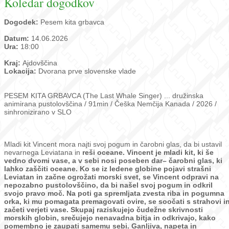
Koledar dogodkov
Dogodek:
Pesem kita grbavca
Datum:
14.06.2026
Ura:
18:00
Kraj:
Ajdovščina
Lokacija:
Dvorana prve slovenske vlade
PESEM KITA GRBAVCA (The Last Whale Singer) ... družinska
animirana pustolovščina / 91min / Češka Nemčija Kanada / 2026 /
sinhronizirano v SLO
Mladi kit Vincent mora najti svoj pogum in čarobni glas, da bi ustavil
nevarnega Leviatana in
reši oceane.
Vincent je mladi kit, ki še
vedno dvomi vase, a v sebi nosi poseben dar– čarobni glas, ki
lahko zaščiti oceane. Ko se iz ledene globine pojavi strašni
Leviatan in začne ogrožati morski
svet, se Vincent odpravi na
nepozabno pustolovščino, da bi našel svoj pogum in odkril
svojo
pravo moč. Na poti ga spremljata zvesta riba in pogumna
orka, ki mu pomagata
premagovati ovire, se soočati s strahovi i
začeti verjeti vase. Skupaj raziskujejo čudežne
skrivnosti
morskih globin, srečujejo nenavadna bitja in odkrivajo, kako
pomembno je
zaupati samemu sebi. Ganljiva, napeta in