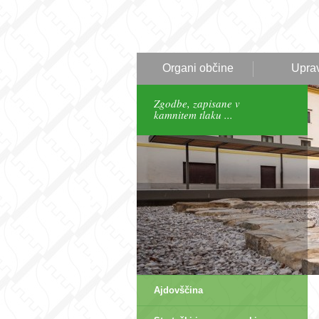
Organi občine
Upra
Zgodbe, zapisane v
kamnitem tlaku ...
Ajdovščina