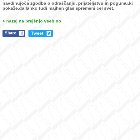
navdihujoča zgodba o odraščanju, prijateljstvu in
pogumu,ki
pokaže,da lahko tudi majhen glas spremeni cel svet.
< nazaj na prejšnjo vsebino
Share
Tweet