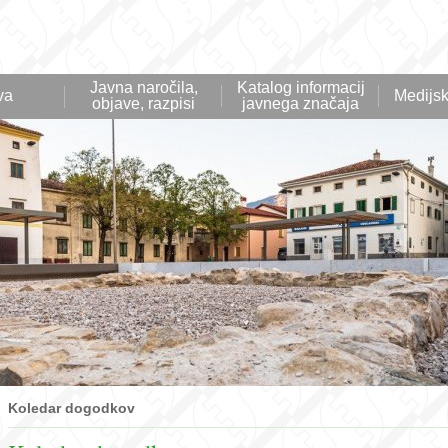
Javna naročila,
Katalog informacij
va
Medijsk
objave, razpisi
javnega značaja
Koledar dogodkov