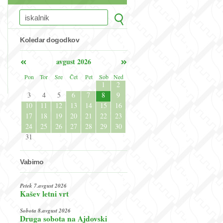
Koledar dogodkov
avgust 2026
Pon
Tor
Sre
Čet
Pet
Sob
Ned
1
2
3
4
5
6
7
8
9
10
11
12
13
14
15
16
17
18
19
20
21
22
23
24
25
26
27
28
29
30
31
Vabimo
Petek 7.avgust 2026
Kašev letni vrt
Sobota 8.avgust 2026
Druga sobota na Ajdovski