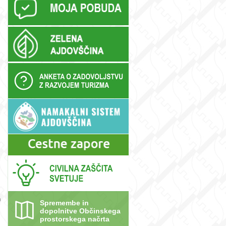
n
Spremembe in
dopolnitve Občinskega
prostorskega načrta