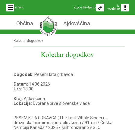
iz
menu
izpostavljeno
vsebine
Občina
Ajdovščina
Koledar dogodkov
Koledar dogodkov
Dogodek:
Pesem kita grbavca
Datum:
14.06.2026
Ura:
18:00
Kraj:
Ajdovščina
Lokacija:
Dvorana prve slovenske vlade
PESEM KITA GRBAVCA (The Last Whale Singer) ...
družinska animirana pustolovščina / 91min / Češka
Nemčija Kanada / 2026 / sinhronizirano v SLO