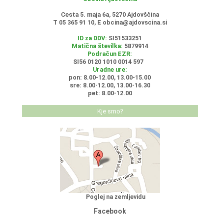
Cesta 5. maja 6a, 5270 Ajdovščina
T 05 365 91 10, E
obcina@ajdovscina.si
ID za DDV:
SI51533251
Matična številka:
5879914
Podračun EZR:
SI56 0120 1010 0014 597
Uradne ure:
pon: 8.00-12.00, 13.00-15.00
sre: 8.00-12.00, 13.00-16.30
pet: 8.00-12.00
Kje smo?
Poglej na zemljevidu
Facebook