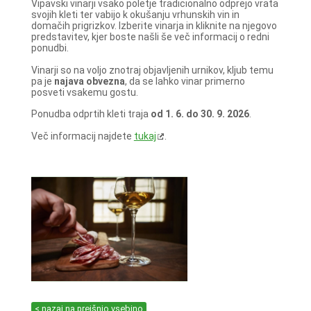
Vipavski vinarji vsako poletje tradicionalno odprejo vrata
svojih kleti ter vabijo k okušanju vrhunskih vin in
domačih prigrizkov. Izberite vinarja in kliknite na njegovo
predstavitev, kjer boste našli še več informacij o redni
ponudbi.
Vinarji so na voljo znotraj objavljenih urnikov, kljub temu
pa je
najava obvezna
, da se lahko vinar primerno
posveti vsakemu gostu.
Ponudba odprtih kleti traja
od 1. 6. do 30. 9. 2026
.
Več informacij najdete
tukaj
.
< nazaj na prejšnjo vsebino