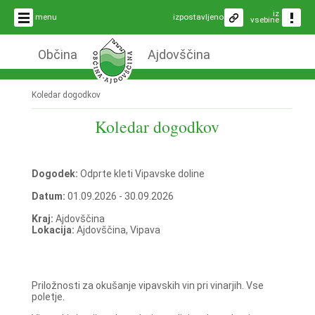
iz
menu
izpostavljeno
vsebine
Občina
Ajdovščina
Koledar dogodkov
Koledar dogodkov
Dogodek:
Odprte kleti Vipavske doline
Datum:
01.09.2026 - 30.09.2026
Kraj:
Ajdovščina
Lokacija:
Ajdovščina, Vipava
Priložnosti za okušanje vipavskih vin pri vinarjih. Vse
poletje.