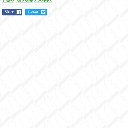
< nazaj na prejšnjo vsebino
Share
Tweet