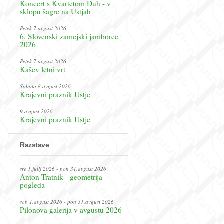
Koncert s Kvartetom Duh - v
sklopu šagre na Ustjah
Petek 7.avgust 2026
6. Slovenski zamejski jamboree
2026
Petek 7.avgust 2026
Kašev letni vrt
Sobota 8.avgust 2026
Krajevni praznik Ustje
9.avgust 2026
Krajevni praznik Ustje
Razstave
sre 1.julij 2026 - pon 31.avgust 2026
Anton Tratnik - geometrija
pogleda
sob 1.avgust 2026 - pon 31.avgust 2026
Pilonova galerija v avgustu 2026