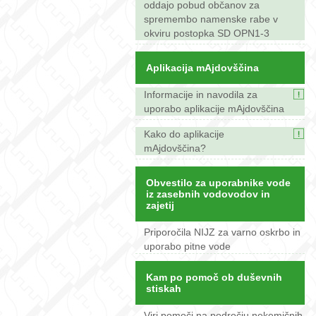
oddajo pobud občanov za
spremembo namenske rabe v
okviru postopka SD OPN1-3
Aplikacija mAjdovščina
Informacije in navodila za
uporabo aplikacije mAjdovščina
Kako do aplikacije
mAjdovščina?
Obvestilo za uporabnike vode
iz zasebnih vodovodov in
zajetij
Priporočila NIJZ za varno oskrbo in
uporabo pitne vode
Kam po pomoč ob duševnih
stiskah
Viri pomoči na področju nekemičnih