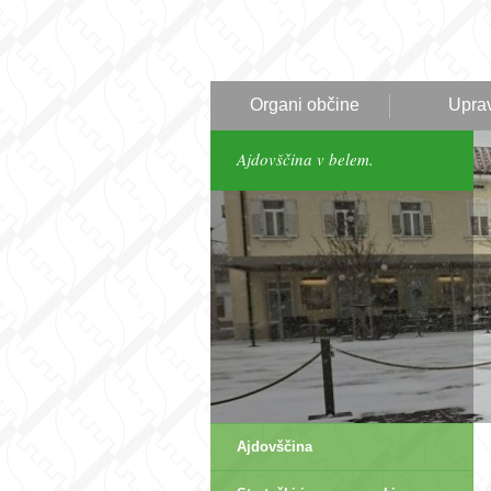
Organi občine
Upra
Ajdovščina v belem.
Ajdovščina