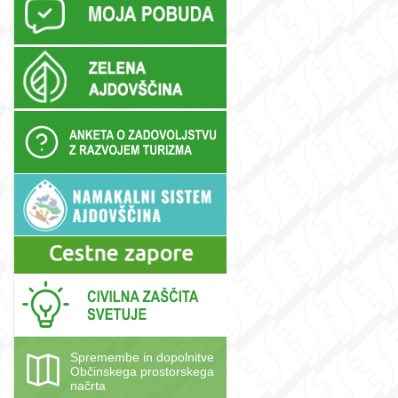
e
Spremembe in dopolnitve
Občinskega prostorskega
načrta