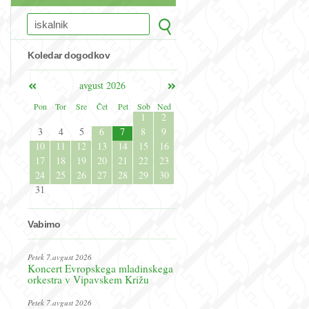
Koledar dogodkov
avgust 2026
Pon
Tor
Sre
Čet
Pet
Sob
Ned
1
2
3
4
5
6
7
8
9
10
11
12
13
14
15
16
17
18
19
20
21
22
23
24
25
26
27
28
29
30
31
Vabimo
Petek 7.avgust 2026
Koncert Evropskega mladinskega
orkestra v Vipavskem Križu
Petek 7.avgust 2026