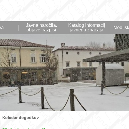
Javna naročila,
Katalog informacij
va
Medijsk
objave, razpisi
javnega značaja
Koledar dogodkov