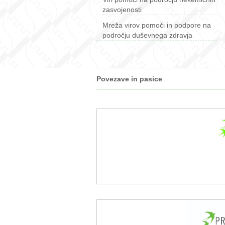
zasvojenosti
Mreža virov pomoči in podpore na
področju duševnega zdravja
Povezave in pasice