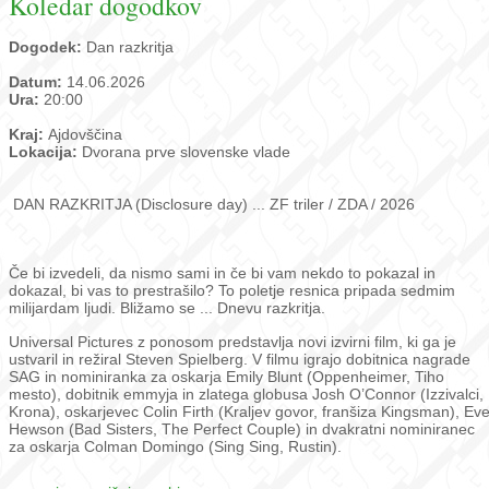
Koledar dogodkov
Dogodek:
Dan razkritja
Datum:
14.06.2026
Ura:
20:00
Kraj:
Ajdovščina
Lokacija:
Dvorana prve slovenske vlade
DAN RAZKRITJA (Disclosure day) ... ZF triler / ZDA / 2026
Če bi izvedeli, da nismo sami in če bi vam nekdo to pokazal in
dokazal, bi vas to prestrašilo? To poletje resnica pripada sedmim
milijardam ljudi. Bližamo se ... Dnevu razkritja.
Universal Pictures z ponosom predstavlja novi izvirni film, ki ga je
ustvaril in režiral Steven Spielberg. V filmu igrajo dobitnica nagrade
SAG in nominiranka za oskarja Emily Blunt (Oppenheimer, Tiho
mesto), dobitnik emmyja in zlatega globusa Josh O’Connor (Izzivalci,
Krona), oskarjevec Colin Firth (Kraljev govor, franšiza Kingsman), Ev
Hewson (Bad Sisters, The Perfect Couple) in dvakratni nominiranec
za oskarja Colman Domingo (Sing Sing, Rustin).