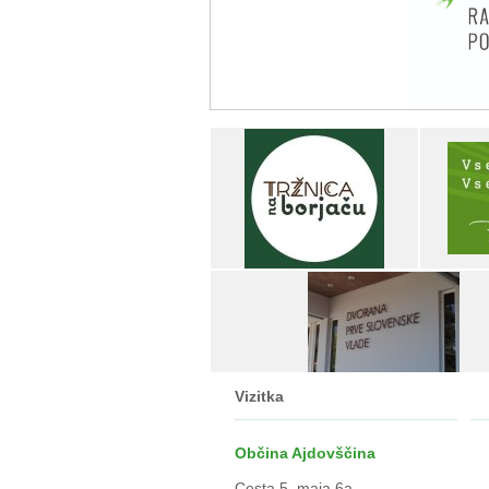
Vizitka
Občina Ajdovščina
Cesta 5. maja 6a