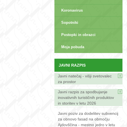
Koronavirus
Sopotniki
Postopki in obrazci
sep>
Moja pobuda
JAVNI RAZPIS
Javni natečaj - višji svetovalec
za prostor
Javni razpis za spodbujanje
inovativnih turističnih produktov
in storitev v letu 2026
Javni poziv za dodelitev subvencij
za obnovo fasad na območju
Ajdovščina - mestno jedro v letu