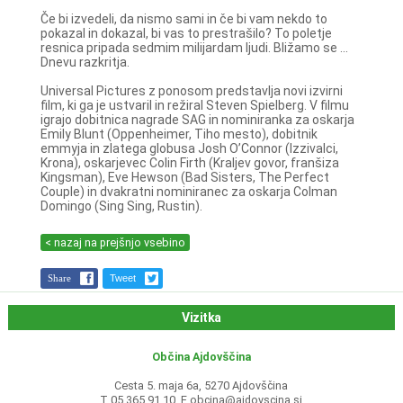
Če bi izvedeli, da nismo sami in če bi vam nekdo to
pokazal in dokazal, bi vas to prestrašilo? To poletje
resnica pripada sedmim milijardam ljudi. Bližamo se ...
Dnevu razkritja.
Universal Pictures z ponosom predstavlja novi izvirni
film, ki ga je ustvaril in režiral Steven Spielberg. V filmu
igrajo dobitnica nagrade SAG in nominiranka za oskarja
Emily Blunt (Oppenheimer, Tiho mesto), dobitnik
emmyja in zlatega globusa Josh O’Connor (Izzivalci,
Krona), oskarjevec Colin Firth (Kraljev govor, franšiza
Kingsman), Eve Hewson (Bad Sisters, The Perfect
Couple) in dvakratni nominiranec za oskarja Colman
Domingo (Sing Sing, Rustin).
< nazaj na prejšnjo vsebino
Share
Tweet
Vizitka
Občina Ajdovščina
Cesta 5. maja 6a, 5270 Ajdovščina
T 05 365 91 10, E
obcina@ajdovscina.si