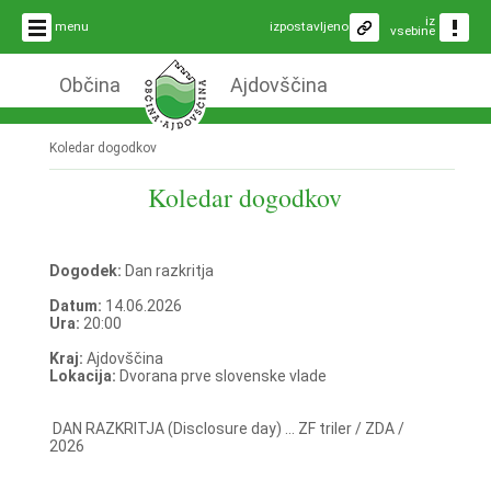
iz
menu
izpostavljeno
vsebine
Občina
Ajdovščina
Koledar dogodkov
Koledar dogodkov
Dogodek:
Dan razkritja
Datum:
14.06.2026
Ura:
20:00
Kraj:
Ajdovščina
Lokacija:
Dvorana prve slovenske vlade
DAN RAZKRITJA (Disclosure day) ... ZF triler / ZDA /
2026