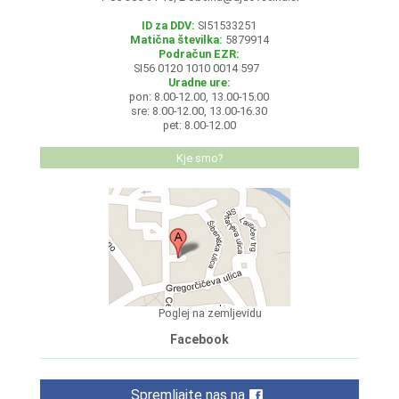
ID za DDV:
SI51533251
Matična številka:
5879914
Podračun EZR:
SI56 0120 1010 0014 597
Uradne ure:
pon: 8.00-12.00, 13.00-15.00
sre: 8.00-12.00, 13.00-16.30
pet: 8.00-12.00
Kje smo?
Poglej na zemljevidu
Facebook
Spremljajte nas na