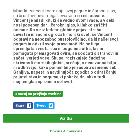
Mladi kit Vincent mora najti svoj pogum in čarobni glas,
da bi ustavil nevarnega Leviatana in
reši oceane.
Vincent je mladi kit, ki še vedno dvomi vase, a v sebi
nosi poseben dar– čarobni glas, ki
lahko zaščiti
oceane. Ko se iz ledene globine pojavi strašni
Leviatan in začne ogrožati morski
svet, se Vincent
odpravi na nepozabno pustolovščino, da bi našel svoj
pogum in odkril svojo
pravo moč. Na poti ga
spremljata zvesta riba in pogumna orka, ki mu
pomagata
premagovati ovire, se soočati s strahovi in
začeti verjeti vase. Skupaj raziskujejo čudežne
skrivnosti morskih globin, srečujejo nenavadna bitja
in odkrivajo, kako pomembno je
zaupati samemu sebi.
Ganljiva, napeta in navdihujoča zgodba o odraščanju,
prijateljstvu in
pogumu,ki pokaže,da lahko tudi
majhen glas spremeni cel svet.
< nazaj na prejšnjo vsebino
Share
Tweet
Vizitka
Občina Ajdovščina