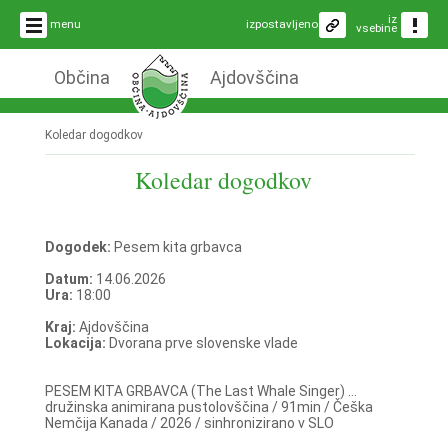
iz
menu
izpostavljeno
vsebine
Občina
Ajdovščina
Koledar dogodkov
Koledar dogodkov
Dogodek:
Pesem kita grbavca
Datum:
14.06.2026
Ura:
18:00
Kraj:
Ajdovščina
Lokacija:
Dvorana prve slovenske vlade
PESEM KITA GRBAVCA (The Last Whale Singer) ...
družinska animirana pustolovščina / 91min / Češka
Nemčija Kanada / 2026 / sinhronizirano v SLO