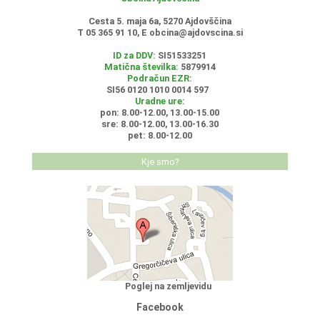
Cesta 5. maja 6a, 5270 Ajdovščina
T 05 365 91 10, E
obcina@ajdovscina.si
ID za DDV:
SI51533251
Matična številka:
5879914
Podračun EZR:
SI56 0120 1010 0014 597
Uradne ure:
pon: 8.00-12.00, 13.00-15.00
sre: 8.00-12.00, 13.00-16.30
pet: 8.00-12.00
Kje smo?
Poglej na zemljevidu
Facebook